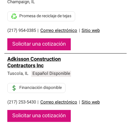
que cumplen con altos estándares y requisitos estrictos
Champaign
,
IL
de profesionalismo y confiabilidad.
Promesa de reciclaje de tejas
(217) 954-0385
|
Correo electrónico
|
Sitio web
Solicitar una cotización
Adkisson Construction
Contractors Inc
Tuscola
,
IL
Español Disponible
Financiación disponible
(217) 253-5430
|
Correo electrónico
|
Sitio web
Solicitar una cotización