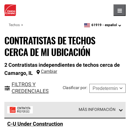
Hambu
61919 -
español
Techos
zipcode,
language
CONTRATISTAS DE TECHOS
CERCA DE MI UBICACIÓN
2 Contratistas independientes de techos cerca de
Cambiar
Camargo
,
IL
FILTROS Y
Clasificar por
:
CREDENCIALES
MÁS INFORMACIÓN
Los Contratistas Preferenciales de Owens Corning son
C-U Under Construction
parte de una red exclusiva de profesionales de techos