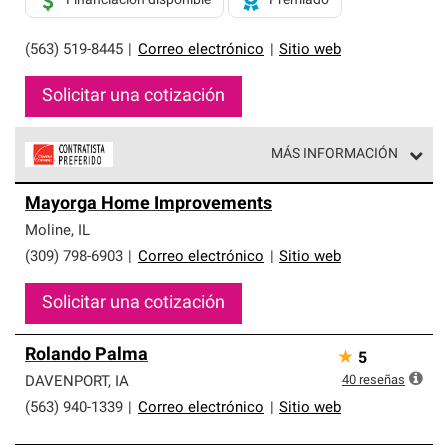
Financiación disponible
Premiado
(563) 519-8445
|
Correo electrónico
|
Sitio web
Solicitar una cotización
MÁS INFORMACIÓN
Los Contratistas Preferenciales de Owens Corning son
Mayorga Home Improvements
parte de una red exclusiva de profesionales de techos
que cumplen con altos estándares y requisitos estrictos
Moline
,
IL
de profesionalismo y confiabilidad.
(309) 798-6903
|
Correo electrónico
|
Sitio web
Solicitar una cotización
Rolando Palma
★
5
40
reseñas
DAVENPORT
,
IA
(563) 940-1339
|
Correo electrónico
|
Sitio web