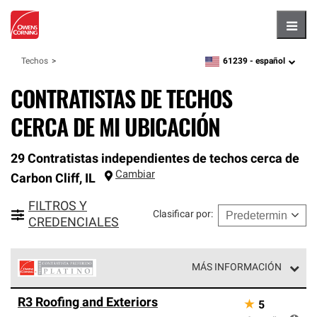
Hambu
61239 -
español
Techos
zipcode,
language
CONTRATISTAS DE TECHOS
CERCA DE MI UBICACIÓN
29 Contratistas independientes de techos cerca de
Cambiar
Carbon Cliff
,
IL
FILTROS Y
Clasificar por
:
CREDENCIALES
MÁS INFORMACIÓN
Los Contratistas Preferenciales Platinum de Owens
R3 Roofing and Exteriors
★
5
Corning constituyen el nivel superior de nuestra red