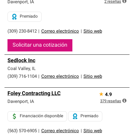
exclusiva y cumplen con estándares estrictos de
2
reseñas
Davenport
,
IA
profesionalismo, confiabilidad y destreza incomparable.
Solo ellos pueden ofrecer nuestra mejor garantía de
Premiado
sistemas de techos.
(309) 230-8412
|
Correo electrónico
|
Sitio web
Solicitar una cotización
Sedlock Inc
Coal Valley
,
IL
(309) 716-1104
|
Correo electrónico
|
Sitio web
Foley Contracting LLC
★
4.9
379
reseñas
Davenport
,
IA
Financiación disponible
Premiado
(563) 570-6905
|
Correo electrónico
|
Sitio web