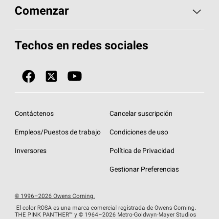
Aspectos básicos sobre techos
Comenzar
Total Protection Roofing
System®
Herramientas de diseño y color
Llame al 1-800-GET
-
PINK®
Techos en redes sociales
Componentes para techos
Biblioteca de documentos
Contratistas de techos por ubicación
Tecnología
SureNail®
Únase a la red de contratistas de techos
Encuentre una tienda o encuentre un
Protección contra algas
StreakGuard™
distribuidor
Diseño en el techo
Contáctenos
Cancelar suscripción
Colección de techos en colores fríos
Financiamiento de techos
Empleos/Puestos de trabajo
Condiciones de uso
Eventos para contratistas
Garantías de techos
Inversores
Política de Privacidad
Declaración de rendimiento de la UE
Gestionar Preferencias
© 1996–2026 Owens Corning.
El color ROSA es una marca comercial registrada de Owens Corning.
THE PINK
PANTHER™
y © 1964–2026 Metro-Goldwyn-Mayer Studios