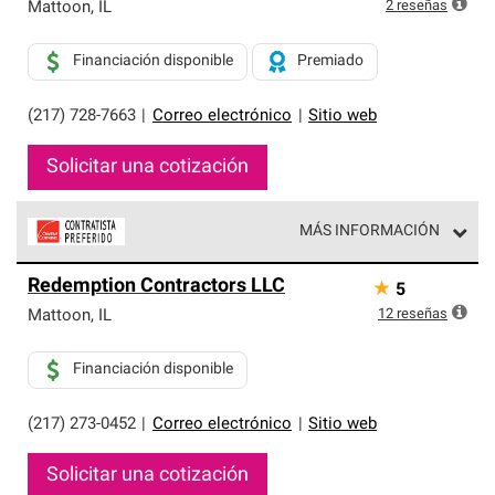
exclusiva y cumplen con estándares estrictos de
2
reseñas
Mattoon
,
IL
profesionalismo, confiabilidad y destreza incomparable.
Solo ellos pueden ofrecer nuestra mejor garantía de
Financiación disponible
Premiado
sistemas de techos.
(217) 728-7663
|
Correo electrónico
|
Sitio web
Solicitar una cotización
MÁS INFORMACIÓN
Los Contratistas Preferenciales de Owens Corning son
Redemption Contractors LLC
★
5
parte de una red exclusiva de profesionales de techos
que cumplen con altos estándares y requisitos estrictos
12
reseñas
Mattoon
,
IL
de profesionalismo y confiabilidad.
Financiación disponible
(217) 273-0452
|
Correo electrónico
|
Sitio web
Solicitar una cotización