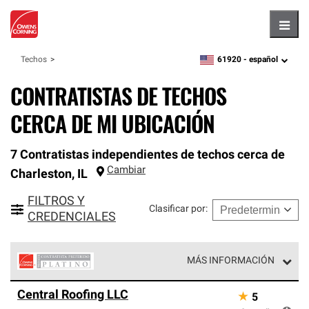
Hambu
61920 -
español
Techos
zipcode,
language
CONTRATISTAS DE TECHOS
CERCA DE MI UBICACIÓN
7 Contratistas independientes de techos cerca de
Cambiar
Charleston
,
IL
FILTROS Y
Clasificar por
:
CREDENCIALES
MÁS INFORMACIÓN
Los Contratistas Preferenciales Platinum de Owens
Central Roofing LLC
★
5
Corning constituyen el nivel superior de nuestra red