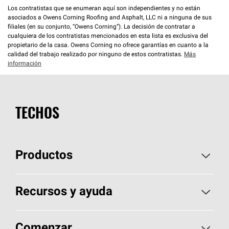
Los contratistas que se enumeran aquí son independientes y no están
asociados a Owens Corning Roofing and Asphalt, LLC ni a ninguna de sus
filiales (en su conjunto, “Owens Corning”). La decisión de contratar a
cualquiera de los contratistas mencionados en esta lista es exclusiva del
propietario de la casa. Owens Corning no ofrece garantías en cuanto a la
calidad del trabajo realizado por ninguno de estos contratistas.
Más
información
TECHOS
Productos
Elija sus tejas
Recursos y ayuda
Encuentre un contratista
Aspectos básicos sobre techos
Comenzar