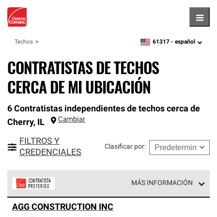
Hambu
61317 -
español
Techos
zipcode,
language
CONTRATISTAS DE TECHOS
CERCA DE MI UBICACIÓN
6 Contratistas independientes de techos cerca de
Cambiar
Cherry
,
IL
FILTROS Y
Clasificar por
:
CREDENCIALES
MÁS INFORMACIÓN
Los Contratistas Preferenciales de Owens Corning son
AGG CONSTRUCTION INC
parte de una red exclusiva de profesionales de techos