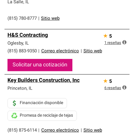
que cumplen con altos estándares y requisitos estrictos
La Salle
,
IL
de profesionalismo y confiabilidad.
(815) 780-8777
|
Sitio web
H&S Contracting
★
5
1
reseñas
Oglesby
,
IL
(815) 883-9350
|
Correo electrónico
|
Sitio web
Solicitar una cotización
Key Builders Construction, Inc
★
5
6
reseñas
Princeton
,
IL
Financiación disponible
Promesa de reciclaje de tejas
(815) 875-6114
|
Correo electrónico
|
Sitio web