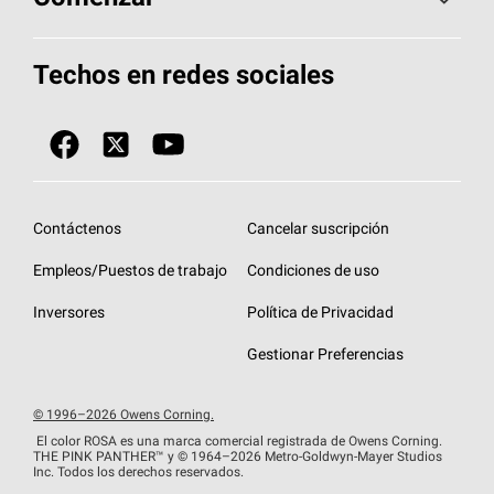
Total Protection Roofing
System®
Herramientas de diseño y color
Llame al 1-800-GET
-
PINK®
Techos en redes sociales
Componentes para techos
Biblioteca de documentos
Contratistas de techos por ubicación
Tecnología
SureNail®
Únase a la red de contratistas de techos
Encuentre una tienda o encuentre un
Protección contra algas
StreakGuard™
distribuidor
Diseño en el techo
Contáctenos
Cancelar suscripción
Colección de techos en colores fríos
Financiamiento de techos
Empleos/Puestos de trabajo
Condiciones de uso
Eventos para contratistas
Garantías de techos
Inversores
Política de Privacidad
Declaración de rendimiento de la UE
Gestionar Preferencias
© 1996–2026 Owens Corning.
El color ROSA es una marca comercial registrada de Owens Corning.
THE PINK
PANTHER™
y © 1964–2026 Metro-Goldwyn-Mayer Studios
Inc. Todos los derechos reservados.