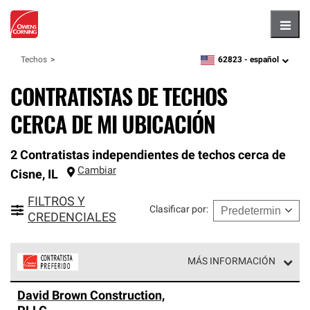
Hambu
62823 -
español
Techos
zipcode,
language
CONTRATISTAS DE TECHOS
CERCA DE MI UBICACIÓN
2 Contratistas independientes de techos cerca de
Cambiar
Cisne
,
IL
FILTROS Y
Clasificar por
:
CREDENCIALES
MÁS INFORMACIÓN
Los Contratistas Preferenciales de Owens Corning son
David Brown Construction,
parte de una red exclusiva de profesionales de techos