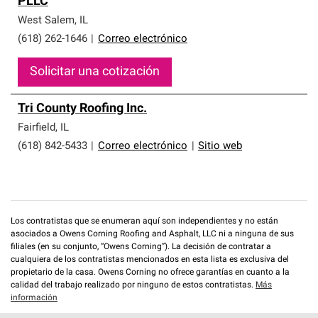
PLLC
que cumplen con altos estándares y requisitos estrictos
de profesionalismo y confiabilidad.
West Salem
,
IL
(618) 262-1646
|
Correo electrónico
Solicitar una cotización
Tri County Roofing Inc.
Fairfield
,
IL
(618) 842-5433
|
Correo electrónico
|
Sitio web
Los contratistas que se enumeran aquí son independientes y no están
asociados a Owens Corning Roofing and Asphalt, LLC ni a ninguna de sus
filiales (en su conjunto, “Owens Corning”). La decisión de contratar a
cualquiera de los contratistas mencionados en esta lista es exclusiva del
propietario de la casa. Owens Corning no ofrece garantías en cuanto a la
calidad del trabajo realizado por ninguno de estos contratistas.
Más
información