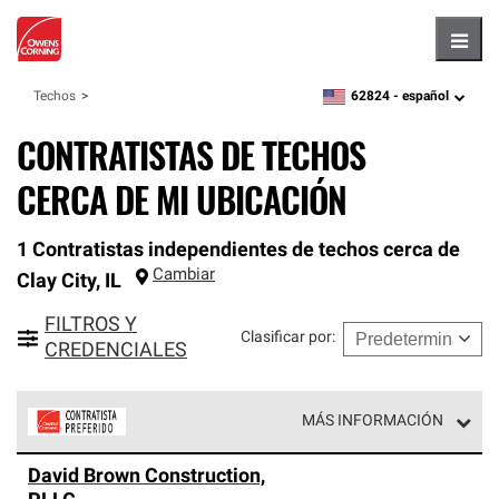
Hambu
62824 -
español
Techos
zipcode,
language
CONTRATISTAS DE TECHOS
CERCA DE MI UBICACIÓN
1 Contratistas independientes de techos cerca de
Cambiar
Clay City
,
IL
FILTROS Y
Clasificar por
:
CREDENCIALES
MÁS INFORMACIÓN
Los Contratistas Preferenciales de Owens Corning son
David Brown Construction,
parte de una red exclusiva de profesionales de techos