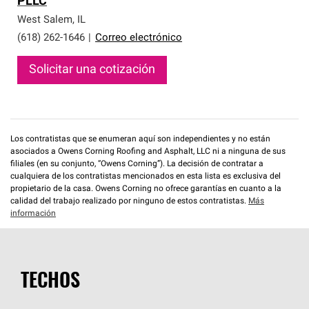
PLLC
que cumplen con altos estándares y requisitos estrictos
de profesionalismo y confiabilidad.
West Salem
,
IL
(618) 262-1646
|
Correo electrónico
Solicitar una cotización
Los contratistas que se enumeran aquí son independientes y no están
asociados a Owens Corning Roofing and Asphalt, LLC ni a ninguna de sus
filiales (en su conjunto, “Owens Corning”). La decisión de contratar a
cualquiera de los contratistas mencionados en esta lista es exclusiva del
propietario de la casa. Owens Corning no ofrece garantías en cuanto a la
calidad del trabajo realizado por ninguno de estos contratistas.
Más
información
TECHOS