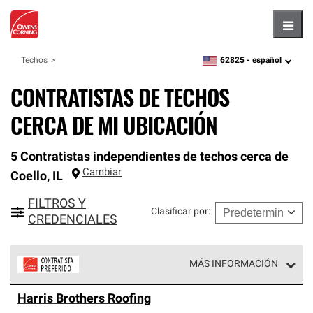
Hambu
62825 -
español
Techos
zipcode,
language
CONTRATISTAS DE TECHOS
CERCA DE MI UBICACIÓN
5 Contratistas independientes de techos cerca de
Cambiar
Coello
,
IL
FILTROS Y
Clasificar por
:
CREDENCIALES
MÁS INFORMACIÓN
Los Contratistas Preferenciales de Owens Corning son
Harris Brothers Roofing
parte de una red exclusiva de profesionales de techos