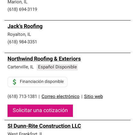
que cumplen con altos estándares y requisitos estrictos
Marion
,
IL
de profesionalismo y confiabilidad.
(618) 694-3119
Jack's Roofing
Royalton
,
IL
(618) 984-3351
Northwind Roofing & Exteriors
Carterville
,
IL
Español Disponible
Financiación disponible
(618) 713-1381
|
Correo electrónico
|
Sitio web
Solicitar una cotización
SI Dunn-Rite Construction LLC
West Frankfort
,
IL