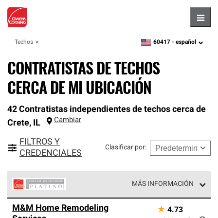
Hambu
60417 -
español
Techos
zipcode,
language
CONTRATISTAS DE TECHOS
CERCA DE MI UBICACIÓN
42 Contratistas independientes de techos cerca de
Cambiar
Crete
,
IL
FILTROS Y
Clasificar por
:
CREDENCIALES
MÁS INFORMACIÓN
Los Contratistas Preferenciales Platinum de Owens
M&M Home Remodeling
★
4.73
Corning constituyen el nivel superior de nuestra red