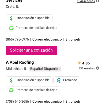
Services
exclusiva y cumplen con estándares estrictos de
1344
reseñas
profesionalismo, confiabilidad y destreza incomparable.
Crete
,
IL
Solo ellos pueden ofrecer nuestra mejor garantía de
sistemas de techos.
Financiación disponible
Promesa de reciclaje de tejas
(866) 798-6976
|
Correo electrónico
|
Sitio web
Solicitar una cotización
A Abel Roofing
★
4.85
351
reseñas
Midlothian
,
IL
Español Disponible
Financiación disponible
Premiado
Promesa de reciclaje de tejas
(708) 646-3656
|
Correo electrónico
|
Sitio web