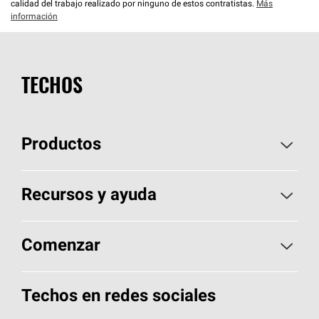
calidad del trabajo realizado por ninguno de estos contratistas.
Más
información
TECHOS
Productos
Elija sus tejas
Recursos y ayuda
Encuentre un contratista
Aspectos básicos sobre techos
Comenzar
Total Protection Roofing
System®
Herramientas de diseño y color
Llame al 1-800-GET
-
PINK®
Techos en redes sociales
Componentes para techos
Biblioteca de documentos