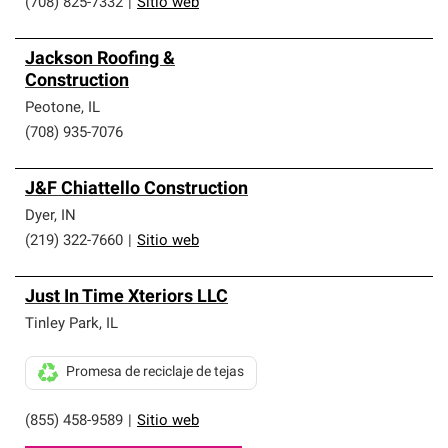
(708) 825-7332
|
Sitio web
Jackson Roofing &
Construction
Peotone
,
IL
(708) 935-7076
J&F Chiattello Construction
Dyer
,
IN
(219) 322-7660
|
Sitio web
Just In Time Xteriors LLC
Tinley Park
,
IL
Promesa de reciclaje de tejas
(855) 458-9589
|
Sitio web