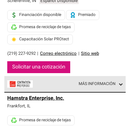
Schererville
,
IN
Español Disponible
Financiación disponible
Premiado
Promesa de reciclaje de tejas
Capacitación Solar PROtect
(219) 227-9292
|
Correo electrónico
|
Sitio web
Solicitar una cotización
MÁS INFORMACIÓN
Los Contratistas Preferenciales de Owens Corning son
Hamstra Enterprise, Inc.
parte de una red exclusiva de profesionales de techos
que cumplen con altos estándares y requisitos estrictos
Frankfort
,
IL
de profesionalismo y confiabilidad.
Promesa de reciclaje de tejas