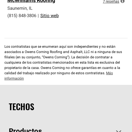
McWilliams Roofing
que cumplen con altos estándares y requisitos estrictos
7
reseñas
de profesionalismo y confiabilidad.
Saunemin
,
IL
(815) 848-3806
|
Sitio web
Los contratistas que se enumeran aquí son independientes y no están
asociados a Owens Corning Roofing and Asphalt, LLC ni a ninguna de sus
filiales (en su conjunto, “Owens Corning”). La decisión de contratar a
cualquiera de los contratistas mencionados en esta lista es exclusiva del
propietario de la casa. Owens Corning no ofrece garantías en cuanto a la
calidad del trabajo realizado por ninguno de estos contratistas.
Más
información
TECHOS
Productos