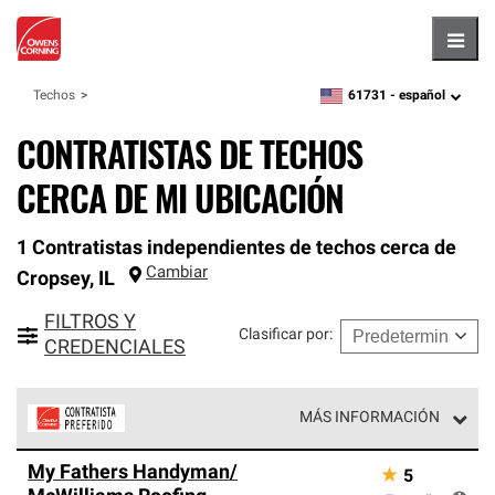
Hambu
61731 -
español
Techos
zipcode,
language
CONTRATISTAS DE TECHOS
CERCA DE MI UBICACIÓN
1 Contratistas independientes de techos cerca de
Cambiar
Cropsey
,
IL
FILTROS Y
Clasificar por
:
CREDENCIALES
MÁS INFORMACIÓN
Los Contratistas Preferenciales de Owens Corning son
My Fathers Handyman/
★
5
parte de una red exclusiva de profesionales de techos