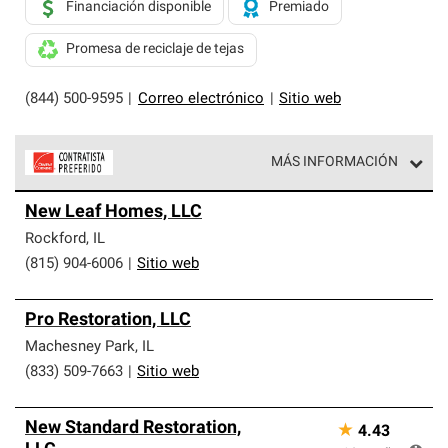
Financiación disponible
Premiado
Promesa de reciclaje de tejas
(844) 500-9595
|
Correo electrónico
|
Sitio web
MÁS INFORMACIÓN
Los Contratistas Preferenciales de Owens Corning son
New Leaf Homes, LLC
parte de una red exclusiva de profesionales de techos
que cumplen con altos estándares y requisitos estrictos
Rockford
,
IL
de profesionalismo y confiabilidad.
(815) 904-6006
|
Sitio web
Pro Restoration, LLC
Machesney Park
,
IL
(833) 509-7663
|
Sitio web
New Standard Restoration,
★
4.43