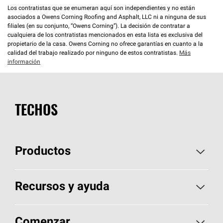
Los contratistas que se enumeran aquí son independientes y no están
asociados a Owens Corning Roofing and Asphalt, LLC ni a ninguna de sus
filiales (en su conjunto, “Owens Corning”). La decisión de contratar a
cualquiera de los contratistas mencionados en esta lista es exclusiva del
propietario de la casa. Owens Corning no ofrece garantías en cuanto a la
calidad del trabajo realizado por ninguno de estos contratistas.
Más
información
TECHOS
Productos
Elija sus tejas
Recursos y ayuda
Encuentre un contratista
Aspectos básicos sobre techos
Comenzar