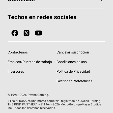
Total Protection Roofing
System®
Herramientas de diseño y color
Llame al 1-800-GET
-
PINK®
Techos en redes sociales
Componentes para techos
Biblioteca de documentos
Contratistas de techos por ubicación
Tecnología
SureNail®
Únase a la red de contratistas de techos
Encuentre una tienda o encuentre un
Protección contra algas
StreakGuard™
distribuidor
Diseño en el techo
Contáctenos
Cancelar suscripción
Colección de techos en colores fríos
Financiamiento de techos
Empleos/Puestos de trabajo
Condiciones de uso
Eventos para contratistas
Garantías de techos
Inversores
Política de Privacidad
Declaración de rendimiento de la UE
Gestionar Preferencias
© 1996–2026 Owens Corning.
El color ROSA es una marca comercial registrada de Owens Corning.
THE PINK
PANTHER™
y © 1964–2026 Metro-Goldwyn-Mayer Studios
Inc. Todos los derechos reservados.