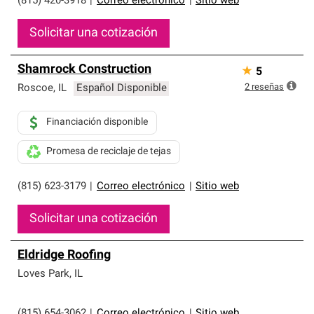
(815) 420-3918
|
Correo electrónico
|
Sitio web
Solicitar una cotización
Shamrock Construction
★
5
2
reseñas
Roscoe
,
IL
Español Disponible
Financiación disponible
Promesa de reciclaje de tejas
(815) 623-3179
|
Correo electrónico
|
Sitio web
Solicitar una cotización
Eldridge Roofing
Loves Park
,
IL
(815) 654-3062
|
Correo electrónico
|
Sitio web