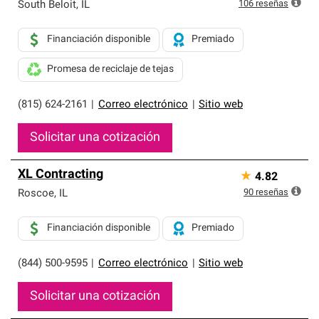
exclusiva y cumplen con estándares estrictos de
106
reseñas
South Beloit
,
IL
profesionalismo, confiabilidad y destreza incomparable.
Solo ellos pueden ofrecer nuestra mejor garantía de
Financiación disponible
Premiado
sistemas de techos.
Promesa de reciclaje de tejas
(815) 624-2161
|
Correo electrónico
|
Sitio web
Solicitar una cotización
XL Contracting
★
4.82
90
reseñas
Roscoe
,
IL
Financiación disponible
Premiado
(844) 500-9595
|
Correo electrónico
|
Sitio web
Solicitar una cotización