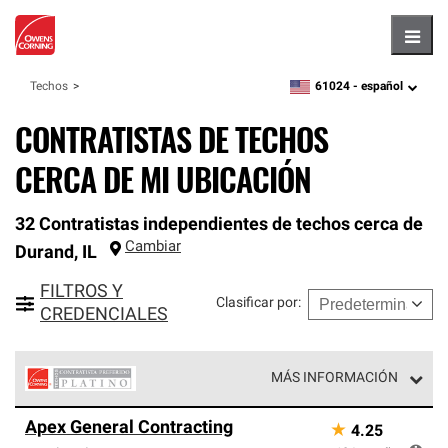
Hambu
61024 -
español
Techos
zipcode,
language
CONTRATISTAS DE TECHOS
CERCA DE MI UBICACIÓN
32 Contratistas independientes de techos cerca de
Cambiar
Durand
,
IL
FILTROS Y
Clasificar por
:
CREDENCIALES
MÁS INFORMACIÓN
Los Contratistas Preferenciales Platinum de Owens
Apex General Contracting
★
4.25
Corning constituyen el nivel superior de nuestra red