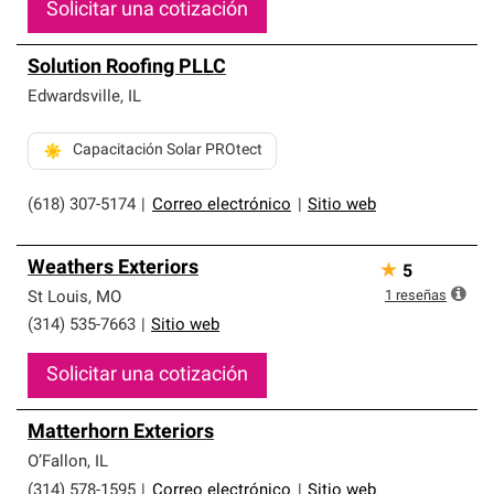
Solicitar una cotización
Solution Roofing PLLC
Edwardsville
,
IL
Capacitación Solar PROtect
(618) 307-5174
|
Correo electrónico
|
Sitio web
Weathers Exteriors
★
5
1
reseñas
St Louis
,
MO
(314) 535-7663
|
Sitio web
Solicitar una cotización
Matterhorn Exteriors
O’Fallon
,
IL
(314) 578-1595
|
Correo electrónico
|
Sitio web