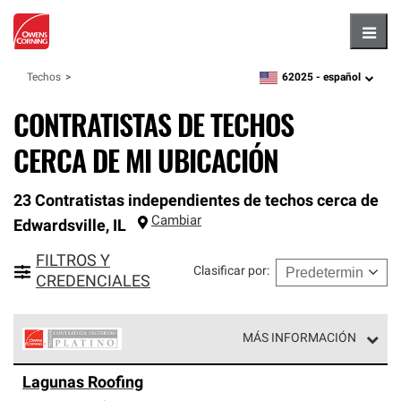
Hambu
62025 -
español
Techos
zipcode,
language
CONTRATISTAS DE TECHOS
CERCA DE MI UBICACIÓN
23 Contratistas independientes de techos cerca de
Cambiar
Edwardsville
,
IL
FILTROS Y
Clasificar por
:
CREDENCIALES
MÁS INFORMACIÓN
Los Contratistas Preferenciales Platinum de Owens
Lagunas Roofing
Corning constituyen el nivel superior de nuestra red