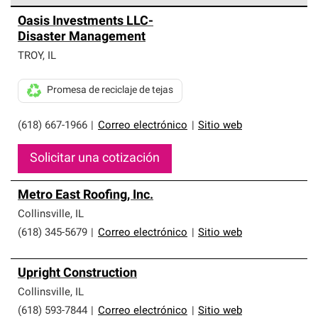
Los Contratistas Preferenciales de Owens Corning son
Oasis Investments LLC-
parte de una red exclusiva de profesionales de techos
Disaster Management
que cumplen con altos estándares y requisitos estrictos
de profesionalismo y confiabilidad.
TROY
,
IL
Promesa de reciclaje de tejas
(618) 667-1966
|
Correo electrónico
|
Sitio web
Solicitar una cotización
Metro East Roofing, Inc.
Collinsville
,
IL
(618) 345-5679
|
Correo electrónico
|
Sitio web
Upright Construction
Collinsville
,
IL
(618) 593-7844
|
Correo electrónico
|
Sitio web