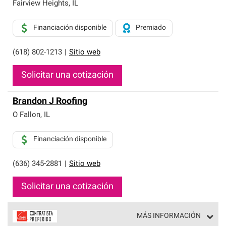
exclusiva y cumplen con estándares estrictos de
Fairview Heights
,
IL
profesionalismo, confiabilidad y destreza incomparable.
Solo ellos pueden ofrecer nuestra mejor garantía de
Financiación disponible
Premiado
sistemas de techos.
(618) 802-1213
|
Sitio web
Solicitar una cotización
Brandon J Roofing
O Fallon
,
IL
Financiación disponible
(636) 345-2881
|
Sitio web
Solicitar una cotización
MÁS INFORMACIÓN