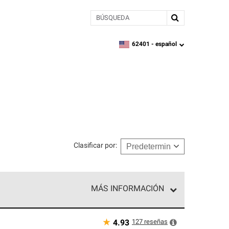
BÚSQUEDA
62401 -
español
zipcode,
language
Clasificar por
:
MÁS INFORMACIÓN
n el nivel superior de nuestra red exclusiva y
y destreza incomparable. Solo ellos pueden
★
127
reseñas
4.93