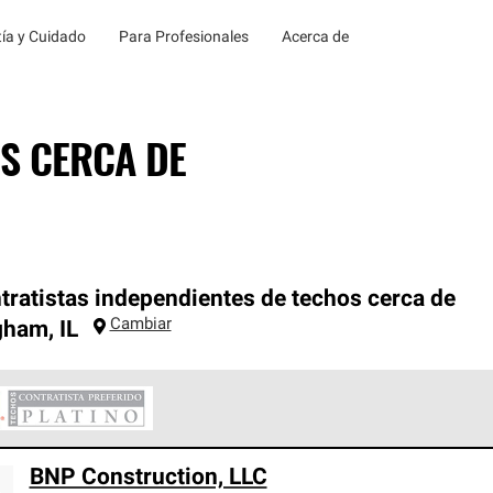
ía y Cuidado
Para Profesionales
Acerca de
S CERCA DE
tratistas independientes de techos cerca de
Cambiar
ngham
,
IL
ontratistas Preferenciales Platinum de Owens Corning constituye
BNP Construction, LLC
en con estándares estrictos de profesionalismo, confiabilidad 