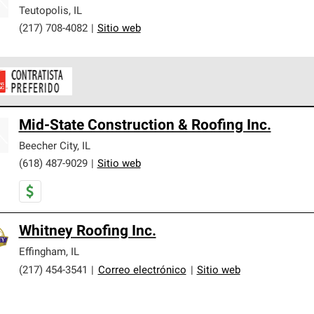
er nuestra mejor garantía de sistemas de techos.
Teutopolis
,
IL
(217) 708-4082
|
Sitio web
ontratistas Preferenciales de Owens Corning son parte de una r
Mid-State Construction & Roofing Inc.
en con altos estándares y requisitos estrictos de profesionalism
Beecher City
,
IL
(618) 487-9029
|
Sitio web
Whitney Roofing Inc.
Effingham
,
IL
(217) 454-3541
|
Correo electrónico
|
Sitio web