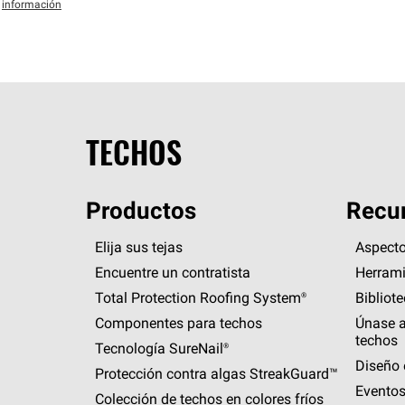
información
TECHOS
Productos
Recur
Elija sus tejas
Aspecto
Encuentre un contratista
Herrami
Total Protection Roofing
System®
Bibliot
Componentes para techos
Únase a
techos
Tecnología
SureNail®
Diseño 
Protección contra algas
StreakGuard™
Eventos
Colección de techos en colores fríos