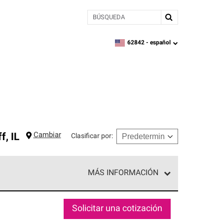
BÚSQUEDA
62842 -
español
zipcode,
language
Cambiar
ff
,
IL
Clasificar por
:
MÁS INFORMACIÓN
ed exclusiva de profesionales de techos que
o y confiabilidad.
Solicitar una cotización