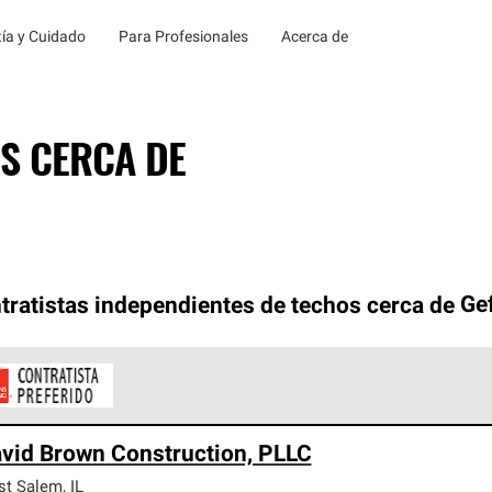
ía y Cuidado
Para Profesionales
Acerca de
S CERCA DE
tratistas independientes de techos cerca de
Ge
ontratistas Preferenciales de Owens Corning son parte de una r
vid Brown Construction, PLLC
en con altos estándares y requisitos estrictos de profesionalism
st Salem
,
IL