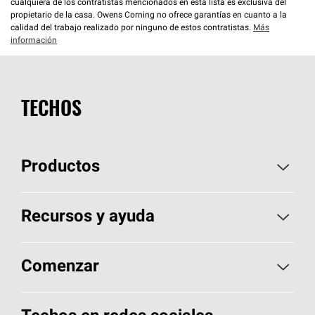
cualquiera de los contratistas mencionados en esta lista es exclusiva del
propietario de la casa. Owens Corning no ofrece garantías en cuanto a la
calidad del trabajo realizado por ninguno de estos contratistas.
Más
información
TECHOS
Productos
Elija sus tejas
Recursos y ayuda
Encuentre un contratista
Aspectos básicos sobre techos
Comenzar
Total Protection Roofing
System®
Herramientas de diseño y color
Llame al 1-800-GET
-
PINK®