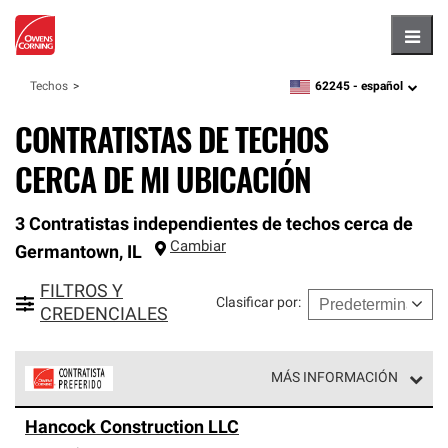
Hambu
62245 -
español
Techos
zipcode,
language
CONTRATISTAS DE TECHOS
CERCA DE MI UBICACIÓN
3 Contratistas independientes de techos cerca de
Cambiar
Germantown
,
IL
FILTROS Y
Clasificar por
:
CREDENCIALES
MÁS INFORMACIÓN
Los Contratistas Preferenciales de Owens Corning son
Hancock Construction LLC
parte de una red exclusiva de profesionales de techos