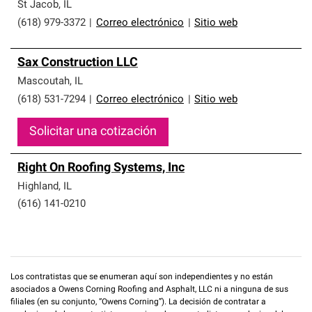
que cumplen con altos estándares y requisitos estrictos
St Jacob
,
IL
de profesionalismo y confiabilidad.
(618) 979-3372
|
Correo electrónico
|
Sitio web
Sax Construction LLC
Mascoutah
,
IL
(618) 531-7294
|
Correo electrónico
|
Sitio web
Solicitar una cotización
Right On Roofing Systems, Inc
Highland
,
IL
(616) 141-0210
Los contratistas que se enumeran aquí son independientes y no están
asociados a Owens Corning Roofing and Asphalt, LLC ni a ninguna de sus
filiales (en su conjunto, “Owens Corning”). La decisión de contratar a