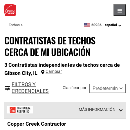
Hambu
60936 -
español
Techos
zipcode,
language
CONTRATISTAS DE TECHOS
CERCA DE MI UBICACIÓN
3 Contratistas independientes de techos cerca de
Cambiar
Gibson City
,
IL
FILTROS Y
Clasificar por
:
CREDENCIALES
MÁS INFORMACIÓN
Los Contratistas Preferenciales de Owens Corning son
Copper Creek Contractor
parte de una red exclusiva de profesionales de techos