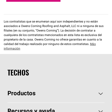
Los contratistas que se enumeran aquí son independientes y no están
asociados a Owens Corning Roofing and Asphalt, LLC ni a ninguna de sus
filiales (en su conjunto, “Owens Corning”). La decisión de contratar a
cualquiera de los contratistas mencionados en esta lista es exclusiva del
propietario de la casa. Owens Corning no ofrece garantías en cuanto a la
calidad del trabajo realizado por ninguno de estos contratistas.
Más
información
TECHOS
Productos
Elija sus tejas
Recursos y ayuda