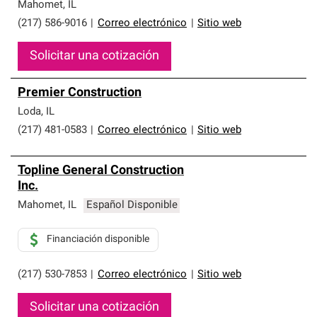
que cumplen con altos estándares y requisitos estrictos
Mahomet
,
IL
de profesionalismo y confiabilidad.
(217) 586-9016
|
Correo electrónico
|
Sitio web
Solicitar una cotización
Premier Construction
Loda
,
IL
(217) 481-0583
|
Correo electrónico
|
Sitio web
Topline General Construction
Inc.
Mahomet
,
IL
Español Disponible
Financiación disponible
(217) 530-7853
|
Correo electrónico
|
Sitio web
Solicitar una cotización