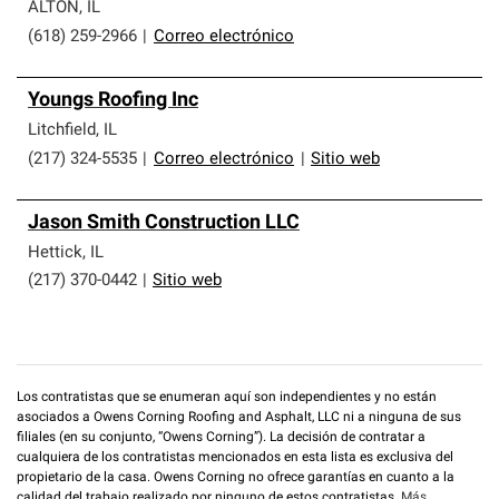
que cumplen con altos estándares y requisitos estrictos
ALTON
,
IL
de profesionalismo y confiabilidad.
(618) 259-2966
|
Correo electrónico
Youngs Roofing Inc
Litchfield
,
IL
(217) 324-5535
|
Correo electrónico
|
Sitio web
Jason Smith Construction LLC
Hettick
,
IL
(217) 370-0442
|
Sitio web
Los contratistas que se enumeran aquí son independientes y no están
asociados a Owens Corning Roofing and Asphalt, LLC ni a ninguna de sus
filiales (en su conjunto, “Owens Corning”). La decisión de contratar a
cualquiera de los contratistas mencionados en esta lista es exclusiva del
propietario de la casa. Owens Corning no ofrece garantías en cuanto a la
calidad del trabajo realizado por ninguno de estos contratistas.
Más