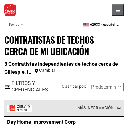
Hambu
62033 -
español
Techos
zipcode,
language
CONTRATISTAS DE TECHOS
CERCA DE MI UBICACIÓN
3 Contratistas independientes de techos cerca de
Cambiar
Gillespie
,
IL
FILTROS Y
Clasificar por
:
CREDENCIALES
MÁS INFORMACIÓN
Los Contratistas Preferenciales de Owens Corning son
Day Home Improvement Corp
parte de una red exclusiva de profesionales de techos