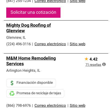
(847) 255-1234
|
Correo electrónico
|
Sitio web
Solicitar una cotización
Mighty Dog Roofing of
Glenview
Glenview
,
IL
(224) 496-3116
|
Correo electrónico
|
Sitio web
M&M Home Remodeling
★
4.42
Services
71
reseñas
Arlington Heights
,
IL
Financiación disponible
Promesa de reciclaje de tejas
(866) 798-6976
|
Correo electrónico
|
Sitio web