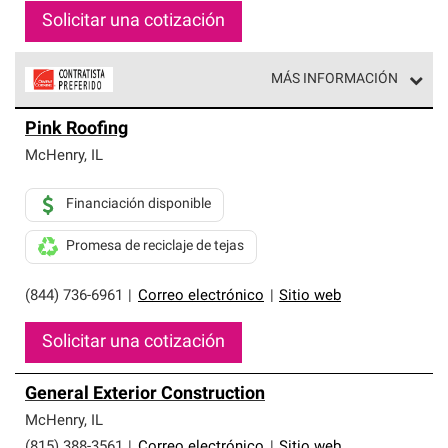
Solicitar una cotización
MÁS INFORMACIÓN
Los Contratistas Preferenciales de Owens Corning son
Pink Roofing
parte de una red exclusiva de profesionales de techos
que cumplen con altos estándares y requisitos estrictos
McHenry
,
IL
de profesionalismo y confiabilidad.
Financiación disponible
Promesa de reciclaje de tejas
(844) 736-6961
|
Correo electrónico
|
Sitio web
Solicitar una cotización
General Exterior Construction
McHenry
,
IL
(815) 388-3561
|
Correo electrónico
|
Sitio web