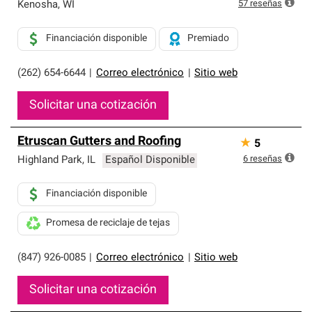
exclusiva y cumplen con estándares estrictos de
57
reseñas
Kenosha
,
WI
profesionalismo, confiabilidad y destreza incomparable.
Solo ellos pueden ofrecer nuestra mejor garantía de
Financiación disponible
Premiado
sistemas de techos.
(262) 654-6644
|
Correo electrónico
|
Sitio web
Solicitar una cotización
Etruscan Gutters and Roofing
★
5
6
reseñas
Highland Park
,
IL
Español Disponible
Financiación disponible
Promesa de reciclaje de tejas
(847) 926-0085
|
Correo electrónico
|
Sitio web
Solicitar una cotización