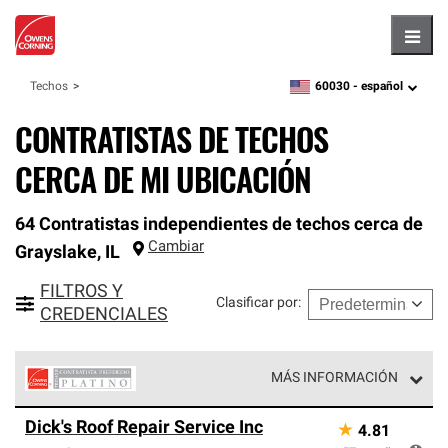
Hambu
60030 -
español
Techos
zipcode,
language
CONTRATISTAS DE TECHOS
CERCA DE MI UBICACIÓN
64 Contratistas independientes de techos cerca de
Cambiar
Grayslake
,
IL
FILTROS Y
Clasificar por
:
CREDENCIALES
MÁS INFORMACIÓN
Los Contratistas Preferenciales Platinum de Owens
Dick's Roof Repair Service Inc
★
4.81
Corning constituyen el nivel superior de nuestra red