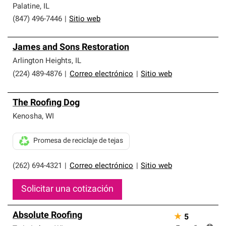
Palatine
,
IL
(847) 496-7446
|
Sitio web
James and Sons Restoration
Arlington Heights
,
IL
(224) 489-4876
|
Correo electrónico
|
Sitio web
The Roofing Dog
Kenosha
,
WI
Promesa de reciclaje de tejas
(262) 694-4321
|
Correo electrónico
|
Sitio web
Solicitar una cotización
Absolute Roofing
★
5