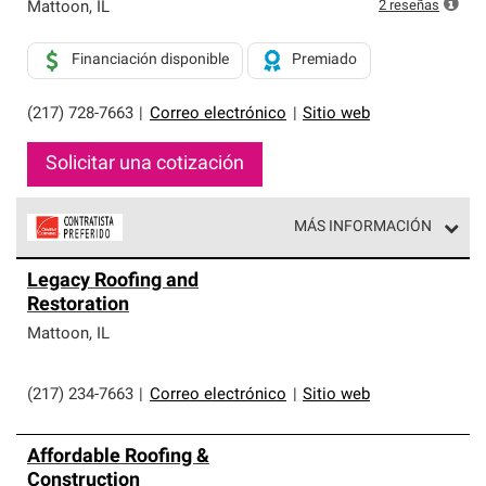
exclusiva y cumplen con estándares estrictos de
2
reseñas
Mattoon
,
IL
profesionalismo, confiabilidad y destreza incomparable.
Solo ellos pueden ofrecer nuestra mejor garantía de
Financiación disponible
Premiado
sistemas de techos.
(217) 728-7663
|
Correo electrónico
|
Sitio web
Solicitar una cotización
MÁS INFORMACIÓN
Los Contratistas Preferenciales de Owens Corning son
Legacy Roofing and
parte de una red exclusiva de profesionales de techos
Restoration
que cumplen con altos estándares y requisitos estrictos
de profesionalismo y confiabilidad.
Mattoon
,
IL
(217) 234-7663
|
Correo electrónico
|
Sitio web
Affordable Roofing &
Construction