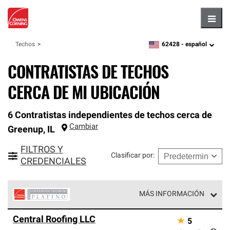
Hambu
62428 -
español
Techos
zipcode,
language
CONTRATISTAS DE TECHOS
CERCA DE MI UBICACIÓN
6 Contratistas independientes de techos cerca de
Cambiar
Greenup
,
IL
FILTROS Y
Clasificar por
:
CREDENCIALES
MÁS INFORMACIÓN
Los Contratistas Preferenciales Platinum de Owens
Central Roofing LLC
★
5
Corning constituyen el nivel superior de nuestra red