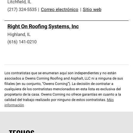
que cumplen con altos estándares y requisitos estrictos
Litchfield
,
IL
de profesionalismo y confiabilidad.
(217) 324-5535
|
Correo electrónico
|
Sitio web
Right On Roofing Systems, Inc
Highland
,
IL
(616) 141-0210
Los contratistas que se enumeran aquí son independientes y no están
asociados a Owens Corning Roofing and Asphalt, LLC ni a ninguna de sus
filiales (en su conjunto, “Owens Corning”). La decisión de contratar a
cualquiera de los contratistas mencionados en esta lista es exclusiva del
propietario de la casa. Owens Corning no ofrece garantías en cuanto a la
calidad del trabajo realizado por ninguno de estos contratistas.
Más
información