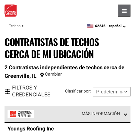
Hambu
62246 -
español
Techos
zipcode,
language
CONTRATISTAS DE TECHOS
CERCA DE MI UBICACIÓN
2 Contratistas independientes de techos cerca de
Cambiar
Greenville
,
IL
FILTROS Y
Clasificar por
:
CREDENCIALES
MÁS INFORMACIÓN
Los Contratistas Preferenciales de Owens Corning son
Youngs Roofing Inc
parte de una red exclusiva de profesionales de techos