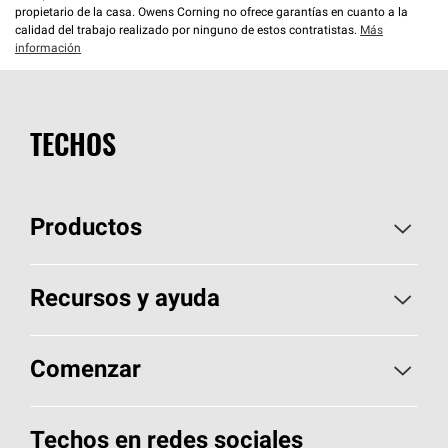
propietario de la casa. Owens Corning no ofrece garantías en cuanto a la
calidad del trabajo realizado por ninguno de estos contratistas.
Más
información
TECHOS
Productos
Elija sus tejas
Recursos y ayuda
Encuentre un contratista
Aspectos básicos sobre techos
Comenzar
Total Protection Roofing
System®
Herramientas de diseño y color
Llame al 1-800-GET
-
PINK®
Techos en redes sociales
Componentes para techos