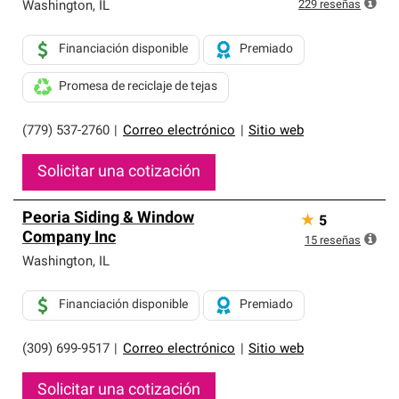
exclusiva y cumplen con estándares estrictos de
229
reseñas
Washington
,
IL
profesionalismo, confiabilidad y destreza incomparable.
Solo ellos pueden ofrecer nuestra mejor garantía de
Financiación disponible
Premiado
sistemas de techos.
Promesa de reciclaje de tejas
(779) 537-2760
|
Correo electrónico
|
Sitio web
Solicitar una cotización
Peoria Siding & Window
★
5
Company Inc
15
reseñas
Washington
,
IL
Financiación disponible
Premiado
(309) 699-9517
|
Correo electrónico
|
Sitio web
Solicitar una cotización