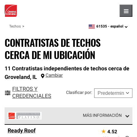
Hambu
61535 -
español
Techos
zipcode,
language
CONTRATISTAS DE TECHOS
CERCA DE MI UBICACIÓN
11 Contratistas independientes de techos cerca de
Cambiar
Groveland
,
IL
FILTROS Y
Clasificar por
:
CREDENCIALES
MÁS INFORMACIÓN
Los Contratistas Preferenciales Platinum de Owens
Ready Roof
★
4.52
Corning constituyen el nivel superior de nuestra red