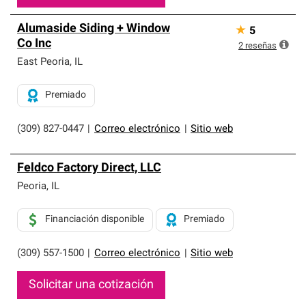
Alumaside Siding + Window
★
5
Co Inc
2
reseñas
East Peoria
,
IL
Premiado
(309) 827-0447
|
Correo electrónico
|
Sitio web
Feldco Factory Direct, LLC
Peoria
,
IL
Financiación disponible
Premiado
(309) 557-1500
|
Correo electrónico
|
Sitio web
Solicitar una cotización