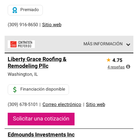
Premiado
(309) 916-8650
|
Sitio web
MÁS INFORMACIÓN
Los Contratistas Preferenciales de Owens Corning son
Liberty Grace Roofing &
★
4.75
parte de una red exclusiva de profesionales de techos
Remodeling Pllc
que cumplen con altos estándares y requisitos estrictos
4
reseñas
de profesionalismo y confiabilidad.
Washington
,
IL
Financiación disponible
(309) 678-5101
|
Correo electrónico
|
Sitio web
Solicitar una cotización
Edmounds Investments Inc