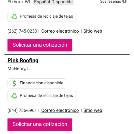
que cumplen con altos estándares y requisitos estrictos
363
reseñas
Elkhorn
,
WI
Español Disponible
de profesionalismo y confiabilidad.
Promesa de reciclaje de tejas
(262) 745-0238
|
Correo electrónico
|
Sitio web
Solicitar una cotización
Pink Roofing
McHenry
,
IL
Financiación disponible
Promesa de reciclaje de tejas
(844) 736-6961
|
Correo electrónico
|
Sitio web
Solicitar una cotización