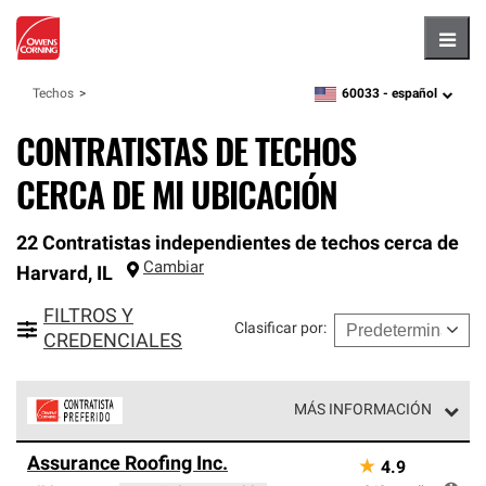
Hambu
60033 -
español
Techos
zipcode,
language
CONTRATISTAS DE TECHOS
CERCA DE MI UBICACIÓN
22 Contratistas independientes de techos cerca de
Cambiar
Harvard
,
IL
FILTROS Y
Clasificar por
:
CREDENCIALES
MÁS INFORMACIÓN
Los Contratistas Preferenciales de Owens Corning son
Assurance Roofing Inc.
★
4.9
parte de una red exclusiva de profesionales de techos