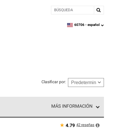
BÚSQUEDA
60706 -
español
zipcode,
language
Clasificar por
:
MÁS INFORMACIÓN
n el nivel superior de nuestra red exclusiva y
y destreza incomparable. Solo ellos pueden
★
42
reseñas
4.79