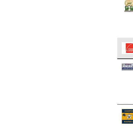
Los C
cumpl