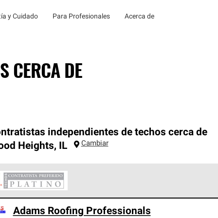
ía y Cuidado
Para Profesionales
Acerca de
S CERCA DE
ntratistas independientes de techos cerca de
Cambiar
ood Heights
,
IL
ontratistas Preferenciales Platinum de Owens Corning constituye
Adams Roofing Professionals
en con estándares estrictos de profesionalismo, confiabilidad 