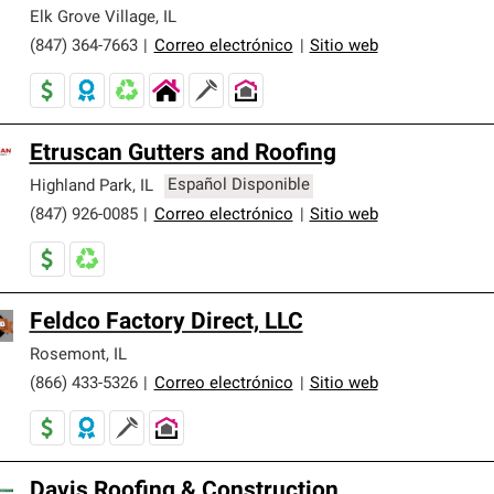
er nuestra mejor garantía de sistemas de techos.
Elk Grove Village
,
IL
(847) 364-7663
|
Correo electrónico
|
Sitio web
Etruscan Gutters and Roofing
Highland Park
,
IL
Español Disponible
(847) 926-0085
|
Correo electrónico
|
Sitio web
Feldco Factory Direct, LLC
Rosemont
,
IL
(866) 433-5326
|
Correo electrónico
|
Sitio web
Davis Roofing & Construction