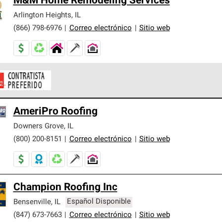
M&M Home Remodeling Services
Arlington Heights
,
IL
(866) 798-6976
|
Correo electrónico
|
Sitio web
ontratistas Preferenciales de Owens Corning son parte de una r
AmeriPro Roofing
en con altos estándares y requisitos estrictos de profesionalism
Downers Grove
,
IL
(800) 200-8151
|
Correo electrónico
|
Sitio web
Champion Roofing Inc
Bensenville
,
IL
Español Disponible
(847) 673-7663
|
Correo electrónico
|
Sitio web