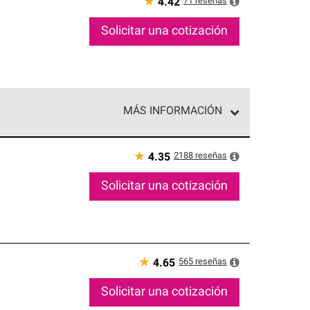
★
71
reseñas
4.42
Solicitar una cotización
MÁS INFORMACIÓN
ed exclusiva de profesionales de techos que
o y confiabilidad.
★
2188
reseñas
4.35
Solicitar una cotización
★
565
reseñas
4.65
Solicitar una cotización