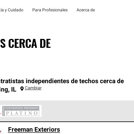
ía y Cuidado
Para Profesionales
Acerca de
S CERCA DE
tratistas independientes de techos cerca de
Cambiar
ing
,
IL
ontratistas Preferenciales Platinum de Owens Corning constituye
Freeman Exteriors
en con estándares estrictos de profesionalismo, confiabilidad 