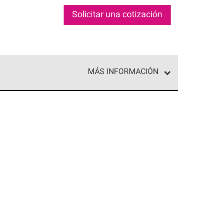
Solicitar una cotización
MÁS INFORMACIÓN
ed exclusiva de profesionales de techos que
o y confiabilidad.