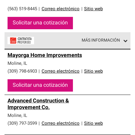
(563) 519-8445
|
Correo electrónico
|
Sitio web
Solicitar una cotización
MÁS INFORMACIÓN
Los Contratistas Preferenciales de Owens Corning son
Mayorga Home Improvements
parte de una red exclusiva de profesionales de techos
que cumplen con altos estándares y requisitos estrictos
Moline
,
IL
de profesionalismo y confiabilidad.
(309) 798-6903
|
Correo electrónico
|
Sitio web
Solicitar una cotización
Advanced Construction &
Improvement Co.
Moline
,
IL
(309) 797-3599
|
Correo electrónico
|
Sitio web