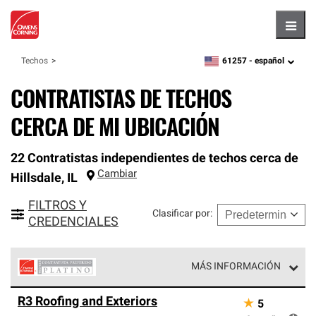
Hambu
61257 -
español
Techos
zipcode,
language
CONTRATISTAS DE TECHOS
CERCA DE MI UBICACIÓN
22 Contratistas independientes de techos cerca de
Cambiar
Hillsdale
,
IL
FILTROS Y
Clasificar por
:
CREDENCIALES
MÁS INFORMACIÓN
Los Contratistas Preferenciales Platinum de Owens
R3 Roofing and Exteriors
★
5
Corning constituyen el nivel superior de nuestra red