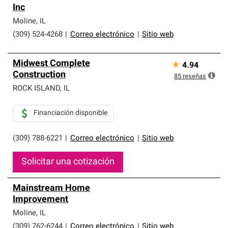
Inc
Moline
,
IL
(309) 524-4268
|
Correo electrónico
|
Sitio web
Midwest Complete
★
4.94
Construction
85
reseñas
ROCK ISLAND
,
IL
Financiación disponible
(309) 788-6221
|
Correo electrónico
|
Sitio web
Solicitar una cotización
Mainstream Home
Improvement
Moline
,
IL
(309) 762-6244
|
Correo electrónico
|
Sitio web