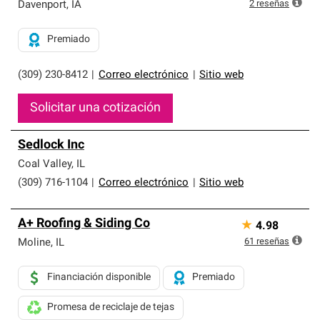
exclusiva y cumplen con estándares estrictos de
2
reseñas
Davenport
,
IA
profesionalismo, confiabilidad y destreza incomparable.
Solo ellos pueden ofrecer nuestra mejor garantía de
Premiado
sistemas de techos.
(309) 230-8412
|
Correo electrónico
|
Sitio web
Solicitar una cotización
Sedlock Inc
Coal Valley
,
IL
(309) 716-1104
|
Correo electrónico
|
Sitio web
A+ Roofing & Siding Co
★
4.98
61
reseñas
Moline
,
IL
Financiación disponible
Premiado
Promesa de reciclaje de tejas