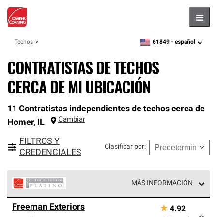
Hambu
61849 -
español
Techos
zipcode,
language
CONTRATISTAS DE TECHOS
CERCA DE MI UBICACIÓN
11 Contratistas independientes de techos cerca de
Cambiar
Homer
,
IL
FILTROS Y
Clasificar por
:
CREDENCIALES
MÁS INFORMACIÓN
Los Contratistas Preferenciales Platinum de Owens
Freeman Exteriors
★
4.92
Corning constituyen el nivel superior de nuestra red