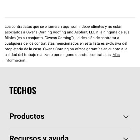
Los contratistas que se enumeran aquí son independientes y no están
asociados a Owens Corning Roofing and Asphalt, LLC ni a ninguna de sus
filiales (en su conjunto, “Owens Corning”). La decisión de contratar a
cualquiera de los contratistas mencionados en esta lista es exclusiva del
propietario de la casa. Owens Corning no ofrece garantías en cuanto a la
calidad del trabajo realizado por ninguno de estos contratistas.
Más
información
TECHOS
Productos
Elija sus tejas
Recursos y ayuda