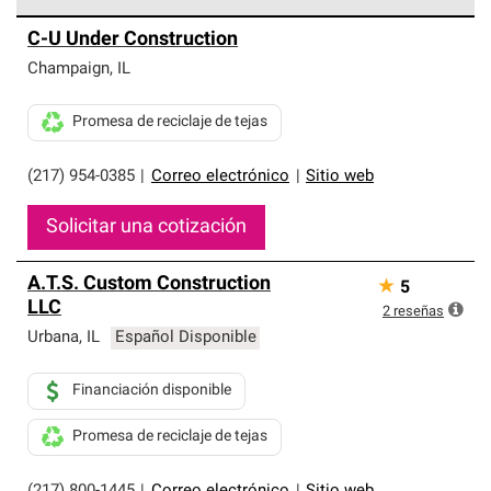
Los Contratistas Preferenciales de Owens Corning son
C-U Under Construction
parte de una red exclusiva de profesionales de techos
que cumplen con altos estándares y requisitos estrictos
Champaign
,
IL
de profesionalismo y confiabilidad.
Promesa de reciclaje de tejas
(217) 954-0385
|
Correo electrónico
|
Sitio web
Solicitar una cotización
A.T.S. Custom Construction
★
5
LLC
2
reseñas
Urbana
,
IL
Español Disponible
Financiación disponible
Promesa de reciclaje de tejas