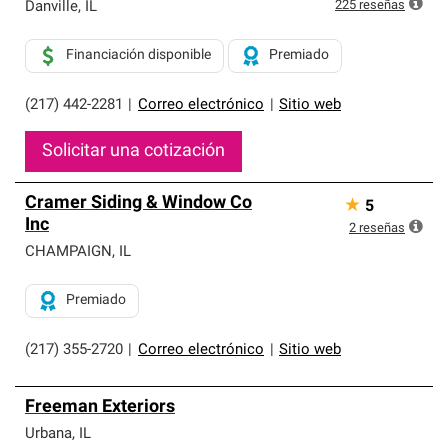
exclusiva y cumplen con estándares estrictos de
225
reseñas
Danville
,
IL
profesionalismo, confiabilidad y destreza incomparable.
Solo ellos pueden ofrecer nuestra mejor garantía de
Financiación disponible
Premiado
sistemas de techos.
(217) 442-2281
|
Correo electrónico
|
Sitio web
Solicitar una cotización
Cramer Siding & Window Co
★
5
Inc
2
reseñas
CHAMPAIGN
,
IL
Premiado
(217) 355-2720
|
Correo electrónico
|
Sitio web
Freeman Exteriors
Urbana
,
IL