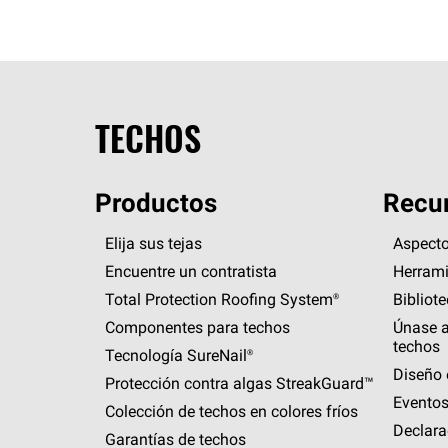
TECHOS
Productos
Recur
Elija sus tejas
Aspecto
Encuentre un contratista
Herrami
Total Protection Roofing
System®
Bibliot
Componentes para techos
Únase a
techos
Tecnología
SureNail®
Diseño 
Protección contra algas
StreakGuard™
Eventos
Colección de techos en colores fríos
Declara
Garantías de techos