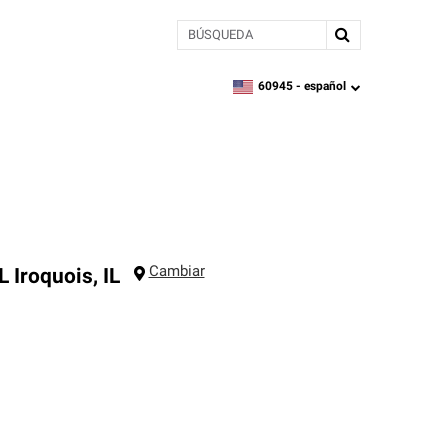
BÚSQUEDA
60945 -
español
zipcode,
language
Cambiar
L
Iroquois
,
IL