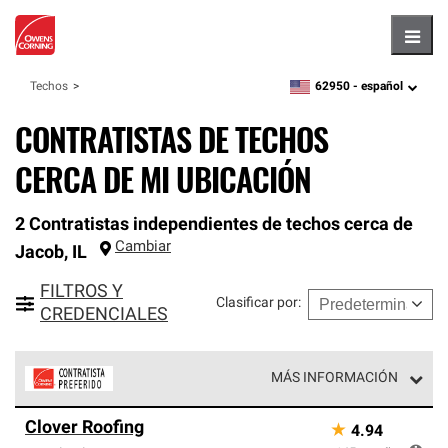
Hambu
62950 -
español
Techos
zipcode,
language
CONTRATISTAS DE TECHOS
CERCA DE MI UBICACIÓN
2 Contratistas independientes de techos cerca de
Cambiar
Jacob
,
IL
FILTROS Y
Clasificar por
:
CREDENCIALES
MÁS INFORMACIÓN
Los Contratistas Preferenciales de Owens Corning son
Clover Roofing
★
4.94
parte de una red exclusiva de profesionales de techos