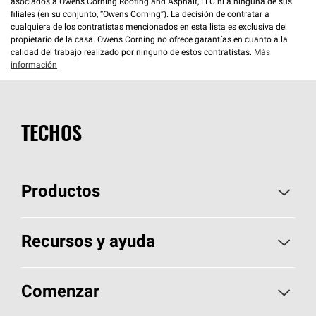
asociados a Owens Corning Roofing and Asphalt, LLC ni a ninguna de sus
filiales (en su conjunto, “Owens Corning”). La decisión de contratar a
cualquiera de los contratistas mencionados en esta lista es exclusiva del
propietario de la casa. Owens Corning no ofrece garantías en cuanto a la
calidad del trabajo realizado por ninguno de estos contratistas.
Más
información
TECHOS
Productos
Elija sus tejas
Recursos y ayuda
Encuentre un contratista
Aspectos básicos sobre techos
Comenzar
Total Protection Roofing
System®