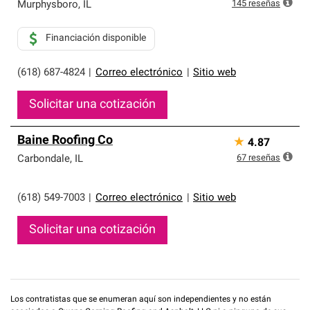
que cumplen con altos estándares y requisitos estrictos
145
reseñas
Murphysboro
,
IL
de profesionalismo y confiabilidad.
Financiación disponible
(618) 687-4824
|
Correo electrónico
|
Sitio web
Solicitar una cotización
Baine Roofing Co
★
4.87
67
reseñas
Carbondale
,
IL
(618) 549-7003
|
Correo electrónico
|
Sitio web
Solicitar una cotización
Los contratistas que se enumeran aquí son independientes y no están