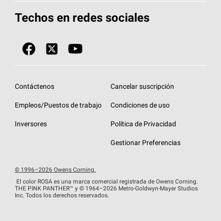
Herramientas de diseño y color
Llame al 1-800-GET
-
PINK®
Techos en redes sociales
Componentes para techos
Biblioteca de documentos
Contratistas de techos por ubicación
Tecnología
SureNail®
Únase a la red de contratistas de techos
Encuentre una tienda o encuentre un
Protección contra algas
StreakGuard™
distribuidor
Diseño en el techo
Contáctenos
Cancelar suscripción
Colección de techos en colores fríos
Financiamiento de techos
Empleos/Puestos de trabajo
Condiciones de uso
Eventos para contratistas
Garantías de techos
Inversores
Política de Privacidad
Declaración de rendimiento de la UE
Gestionar Preferencias
© 1996–2026 Owens Corning.
El color ROSA es una marca comercial registrada de Owens Corning.
THE PINK
PANTHER™
y © 1964–2026 Metro-Goldwyn-Mayer Studios
Inc. Todos los derechos reservados.