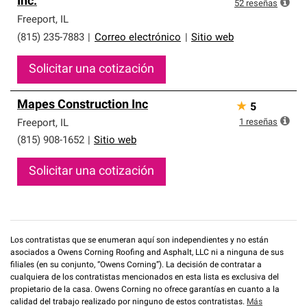
Inc.
que cumplen con altos estándares y requisitos estrictos
52
reseñas
de profesionalismo y confiabilidad.
Freeport
,
IL
(815) 235-7883
|
Correo electrónico
|
Sitio web
Solicitar una cotización
Mapes Construction Inc
★
5
1
reseñas
Freeport
,
IL
(815) 908-1652
|
Sitio web
Solicitar una cotización
Los contratistas que se enumeran aquí son independientes y no están
asociados a Owens Corning Roofing and Asphalt, LLC ni a ninguna de sus
filiales (en su conjunto, “Owens Corning”). La decisión de contratar a
cualquiera de los contratistas mencionados en esta lista es exclusiva del
propietario de la casa. Owens Corning no ofrece garantías en cuanto a la
calidad del trabajo realizado por ninguno de estos contratistas.
Más