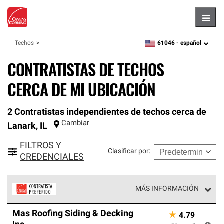
Hambu
61046 -
español
Techos
zipcode,
language
CONTRATISTAS DE TECHOS
CERCA DE MI UBICACIÓN
2 Contratistas independientes de techos cerca de
Cambiar
Lanark
,
IL
FILTROS Y
Clasificar por
:
CREDENCIALES
MÁS INFORMACIÓN
Los Contratistas Preferenciales de Owens Corning son
Mas Roofing Siding & Decking
★
4.79
parte de una red exclusiva de profesionales de techos