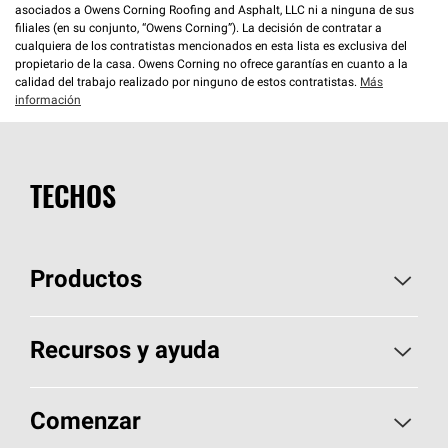
asociados a Owens Corning Roofing and Asphalt, LLC ni a ninguna de sus
filiales (en su conjunto, “Owens Corning”). La decisión de contratar a
cualquiera de los contratistas mencionados en esta lista es exclusiva del
propietario de la casa. Owens Corning no ofrece garantías en cuanto a la
calidad del trabajo realizado por ninguno de estos contratistas.
Más
información
TECHOS
Productos
Elija sus tejas
Recursos y ayuda
Encuentre un contratista
Aspectos básicos sobre techos
Comenzar
Total Protection Roofing
System®