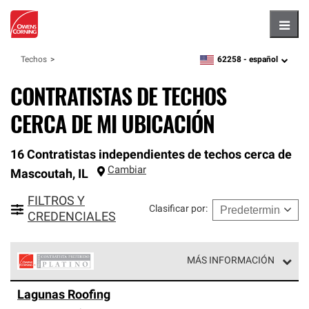
Hambu
62258 -
español
Techos
zipcode,
language
CONTRATISTAS DE TECHOS
CERCA DE MI UBICACIÓN
16 Contratistas independientes de techos cerca de
Cambiar
Mascoutah
,
IL
FILTROS Y
Clasificar por
:
CREDENCIALES
MÁS INFORMACIÓN
Los Contratistas Preferenciales Platinum de Owens
Lagunas Roofing
Corning constituyen el nivel superior de nuestra red