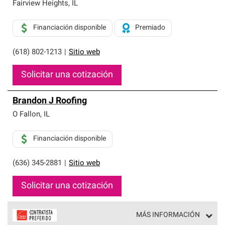
exclusiva y cumplen con estándares estrictos de
Fairview Heights
,
IL
profesionalismo, confiabilidad y destreza incomparable.
Solo ellos pueden ofrecer nuestra mejor garantía de
Financiación disponible
Premiado
sistemas de techos.
(618) 802-1213
|
Sitio web
Solicitar una cotización
Brandon J Roofing
O Fallon
,
IL
Financiación disponible
(636) 345-2881
|
Sitio web
Solicitar una cotización
MÁS INFORMACIÓN