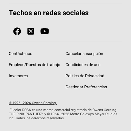
Herramientas de diseño y color
Llame al 1-800-GET
-
PINK®
Techos en redes sociales
Componentes para techos
Biblioteca de documentos
Contratistas de techos por ubicación
Tecnología
SureNail®
Únase a la red de contratistas de techos
Encuentre una tienda o encuentre un
Protección contra algas
StreakGuard™
distribuidor
Diseño en el techo
Contáctenos
Cancelar suscripción
Colección de techos en colores fríos
Financiamiento de techos
Empleos/Puestos de trabajo
Condiciones de uso
Eventos para contratistas
Garantías de techos
Inversores
Política de Privacidad
Declaración de rendimiento de la UE
Gestionar Preferencias
© 1996–2026 Owens Corning.
El color ROSA es una marca comercial registrada de Owens Corning.
THE PINK
PANTHER™
y © 1964–2026 Metro-Goldwyn-Mayer Studios
Inc. Todos los derechos reservados.