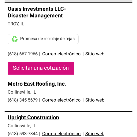
Los Contratistas Preferenciales de Owens Corning son
Oasis Investments LLC-
parte de una red exclusiva de profesionales de techos
Disaster Management
que cumplen con altos estándares y requisitos estrictos
de profesionalismo y confiabilidad.
TROY
,
IL
Promesa de reciclaje de tejas
(618) 667-1966
|
Correo electrónico
|
Sitio web
Solicitar una cotización
Metro East Roofing, Inc.
Collinsville
,
IL
(618) 345-5679
|
Correo electrónico
|
Sitio web
Upright Construction
Collinsville
,
IL
(618) 593-7844
|
Correo electrónico
|
Sitio web