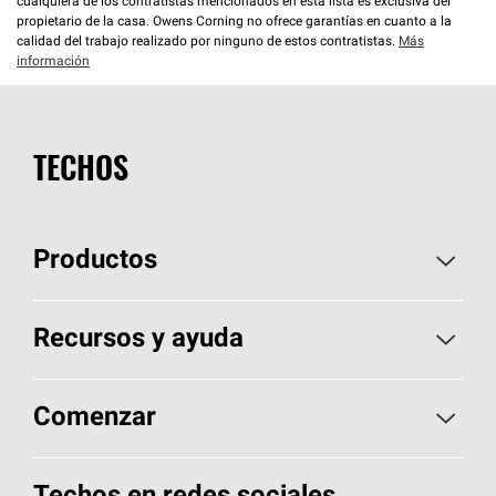
cualquiera de los contratistas mencionados en esta lista es exclusiva del
propietario de la casa. Owens Corning no ofrece garantías en cuanto a la
calidad del trabajo realizado por ninguno de estos contratistas.
Más
información
TECHOS
Productos
Elija sus tejas
Recursos y ayuda
Encuentre un contratista
Aspectos básicos sobre techos
Comenzar
Total Protection Roofing
System®
Herramientas de diseño y color
Llame al 1-800-GET
-
PINK®