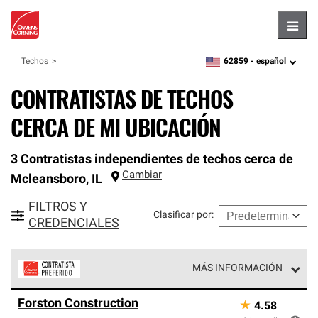
Hambu
62859 -
español
Techos
zipcode,
language
CONTRATISTAS DE TECHOS
CERCA DE MI UBICACIÓN
3 Contratistas independientes de techos cerca de
Cambiar
Mcleansboro
,
IL
FILTROS Y
Clasificar por
:
CREDENCIALES
MÁS INFORMACIÓN
Los Contratistas Preferenciales de Owens Corning son
Forston Construction
★
4.58
parte de una red exclusiva de profesionales de techos