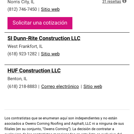
que cumplen con altos estándares y requisitos estrictos
31
reseñas
Norris City
,
IL
de profesionalismo y confiabilidad.
(812) 746-7450
|
Sitio web
Solicitar una cotización
SI Dunn-Rite Construction LLC
West Frankfort
,
IL
(618) 923-1282
|
Sitio web
HUF Construction LLC
Benton
,
IL
(618) 218-8883
|
Correo electrónico
|
Sitio web
Los contratistas que se enumeran aquí son independientes y no están
asociados a Owens Corning Roofing and Asphalt, LLC ni a ninguna de sus
filiales (en su conjunto, “Owens Corning”). La decisión de contratar a