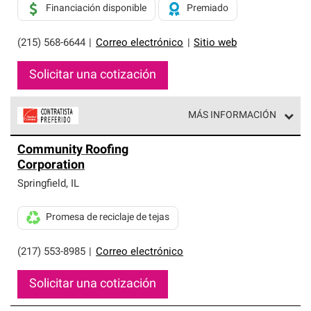
Financiación disponible
Premiado
(215) 568-6644
|
Correo electrónico
|
Sitio web
Solicitar una cotización
MÁS INFORMACIÓN
Los Contratistas Preferenciales de Owens Corning son
Community Roofing
parte de una red exclusiva de profesionales de techos
Corporation
que cumplen con altos estándares y requisitos estrictos
de profesionalismo y confiabilidad.
Springfield
,
IL
Promesa de reciclaje de tejas
(217) 553-8985
|
Correo electrónico
Solicitar una cotización