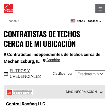
Hambu
62545 -
español
Techos
zipcode,
language
CONTRATISTAS DE TECHOS
CERCA DE MI UBICACIÓN
9 Contratistas independientes de techos cerca de
Cambiar
Mechanicsburg
,
IL
FILTROS Y
Clasificar por
:
CREDENCIALES
MÁS INFORMACIÓN
Los Contratistas Preferenciales Platinum de Owens
Central Roofing LLC
Corning constituyen el nivel superior de nuestra red