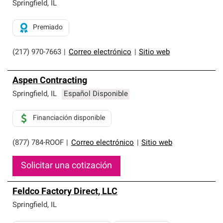
exclusiva y cumplen con estándares estrictos de
Springfield
,
IL
profesionalismo, confiabilidad y destreza incomparable.
Solo ellos pueden ofrecer nuestra mejor garantía de
Premiado
sistemas de techos.
(217) 970-7663
|
Correo electrónico
|
Sitio web
Aspen Contracting
Springfield
,
IL
Español Disponible
Financiación disponible
(877) 784-ROOF
|
Correo electrónico
|
Sitio web
Solicitar una cotización
Feldco Factory Direct, LLC
Springfield
,
IL