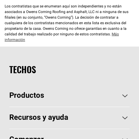
Los contratistas que se enumeran aquí son independientes y no están
asociados a Owens Corning Roofing and Asphalt, LLC ni a ninguna de sus
filiales (en su conjunto, “Owens Corning”). La decisión de contratar a
cualquiera de los contratistas mencionados en esta lista es exclusiva del
propietario de la casa. Owens Corning no ofrece garantías en cuanto a la
calidad del trabajo realizado por ninguno de estos contratistas.
Más
información
TECHOS
Productos
Elija sus tejas
Recursos y ayuda
Encuentre un contratista
Aspectos básicos sobre techos