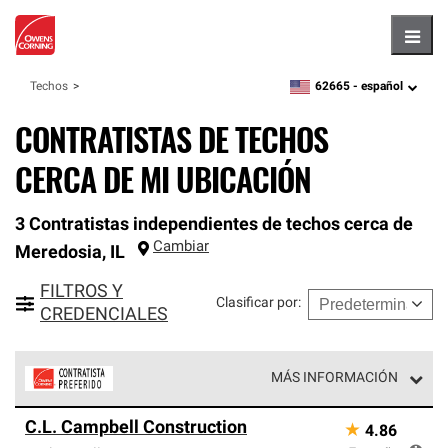
Hambu
62665 -
español
Techos
zipcode,
language
CONTRATISTAS DE TECHOS
CERCA DE MI UBICACIÓN
3 Contratistas independientes de techos cerca de
Cambiar
Meredosia
,
IL
FILTROS Y
Clasificar por
:
CREDENCIALES
MÁS INFORMACIÓN
Los Contratistas Preferenciales de Owens Corning son
C.L. Campbell Construction
★
4.86
parte de una red exclusiva de profesionales de techos