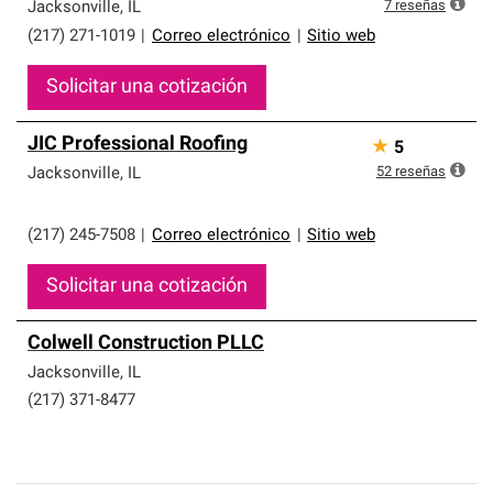
que cumplen con altos estándares y requisitos estrictos
7
reseñas
Jacksonville
,
IL
de profesionalismo y confiabilidad.
(217) 271-1019
|
Correo electrónico
|
Sitio web
Solicitar una cotización
JIC Professional Roofing
★
5
52
reseñas
Jacksonville
,
IL
(217) 245-7508
|
Correo electrónico
|
Sitio web
Solicitar una cotización
Colwell Construction PLLC
Jacksonville
,
IL
(217) 371-8477