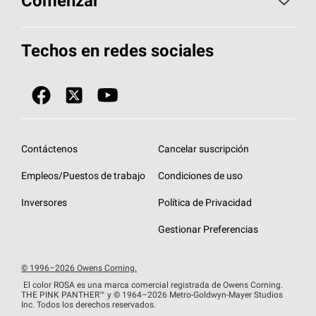
Comenzar
Total Protection Roofing
System®
Herramientas de diseño y color
Llame al 1-800-GET
-
PINK®
Techos en redes sociales
Componentes para techos
Biblioteca de documentos
Contratistas de techos por ubicación
Tecnología
SureNail®
Únase a la red de contratistas de techos
Encuentre una tienda o encuentre un
Protección contra algas
StreakGuard™
distribuidor
Diseño en el techo
Contáctenos
Cancelar suscripción
Colección de techos en colores fríos
Financiamiento de techos
Empleos/Puestos de trabajo
Condiciones de uso
Eventos para contratistas
Garantías de techos
Inversores
Política de Privacidad
Declaración de rendimiento de la UE
Gestionar Preferencias
© 1996–2026 Owens Corning.
El color ROSA es una marca comercial registrada de Owens Corning.
THE PINK
PANTHER™
y © 1964–2026 Metro-Goldwyn-Mayer Studios
Inc. Todos los derechos reservados.