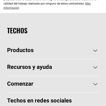
calidad del trabajo realizado por ninguno de estos contratistas.
Más
información
TECHOS
Productos
Elija sus tejas
Recursos y ayuda
Encuentre un contratista
Aspectos básicos sobre techos
Comenzar
Total Protection Roofing
System®
Herramientas de diseño y color
Llame al 1-800-GET
-
PINK®
Techos en redes sociales
Componentes para techos