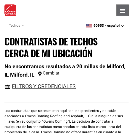
Hambu
60953 -
español
Techos
zipcode,
language
CONTRATISTAS DE TECHOS
CERCA DE MI UBICACIÓN
No encontramos resultados a 20 millas de Milford,
Cambiar
IL
Milford
,
IL
FILTROS Y CREDENCIALES
Los contratistas que se enumeran aquí son independientes y no están
asociados a Owens Corning Roofing and Asphalt, LLC ni a ninguna de sus
filiales (en su conjunto, “Owens Corning”). La decisión de contratar a
cualquiera de los contratistas mencionados en esta lista es exclusiva del
propietario de la casa. Owens Corning no ofrece garantías en cuanto a la