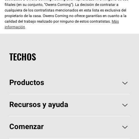
filiales (en su conjunto, “Owens Corning”). La decisión de contratar a
cualquiera de los contratistas mencionados en esta lista es exclusiva del
propietario de la casa. Owens Corning no ofrece garantías en cuanto a la
calidad del trabajo realizado por ninguno de estos contratistas.
Más
información
TECHOS
Productos
Elija sus tejas
Recursos y ayuda
Encuentre un contratista
Aspectos básicos sobre techos
Comenzar
Total Protection Roofing
System®