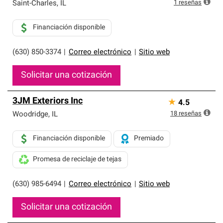
exclusiva y cumplen con estándares estrictos de
1
reseñas
Saint-Charles
,
IL
profesionalismo, confiabilidad y destreza incomparable.
Solo ellos pueden ofrecer nuestra mejor garantía de
Financiación disponible
sistemas de techos.
(630) 850-3374
|
Correo electrónico
|
Sitio web
Solicitar una cotización
3JM Exteriors Inc
★
4.5
18
reseñas
Woodridge
,
IL
Financiación disponible
Premiado
Promesa de reciclaje de tejas
(630) 985-6494
|
Correo electrónico
|
Sitio web
Solicitar una cotización