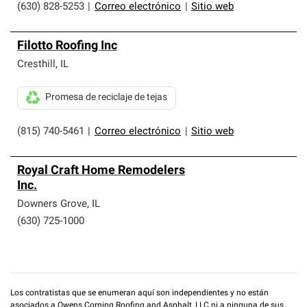
(630) 828-5253
|
Correo electrónico
|
Sitio web
Filotto Roofing Inc
Cresthill
,
IL
Promesa de reciclaje de tejas
(815) 740-5461
|
Correo electrónico
|
Sitio web
Royal Craft Home Remodelers
Inc.
Downers Grove
,
IL
(630) 725-1000
Los contratistas que se enumeran aquí son independientes y no están
asociados a Owens Corning Roofing and Asphalt, LLC ni a ninguna de sus