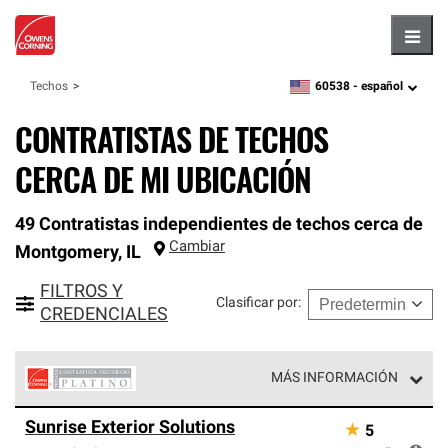
Hambu
60538 -
español
Techos
zipcode,
language
CONTRATISTAS DE TECHOS
CERCA DE MI UBICACIÓN
49 Contratistas independientes de techos cerca de
Cambiar
Montgomery
,
IL
FILTROS Y
Clasificar por
:
CREDENCIALES
MÁS INFORMACIÓN
Los Contratistas Preferenciales Platinum de Owens
Sunrise Exterior Solutions
★
5
Corning constituyen el nivel superior de nuestra red