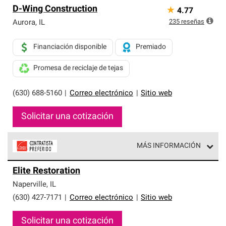
D-Wing Construction
★
4.77
235
reseñas
Aurora
,
IL
Financiación disponible
Premiado
Promesa de reciclaje de tejas
(630) 688-5160
|
Correo electrónico
|
Sitio web
Solicitar una cotización
MÁS INFORMACIÓN
Los Contratistas Preferenciales de Owens Corning son
Elite Restoration
parte de una red exclusiva de profesionales de techos
que cumplen con altos estándares y requisitos estrictos
Naperville
,
IL
de profesionalismo y confiabilidad.
(630) 427-7171
|
Correo electrónico
|
Sitio web
Solicitar una cotización