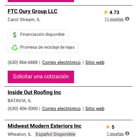
FTC Oury Group LLC
★
4.73
11
reseñas
Carol Stream
,
IL
Financiación disponible
Promesa de reciclaje de tejas
(630) 866-6888
|
Correo electrónico
|
Sitio web
Solicitar una cotización
Inside Out Roofing Inc
BATAVIA
,
IL
(630) 406-3000
|
Correo electrónico
|
Sitio web
Midwest Modern Exteriors Inc
★
5
1
reseñas
Wheaton
,
IL
Español Disponible