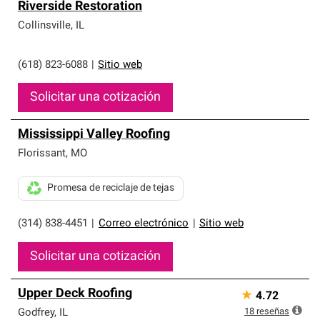
Riverside Restoration
Collinsville
,
IL
(618) 823-6088
|
Sitio web
Solicitar una cotización
Mississippi Valley Roofing
Florissant
,
MO
Promesa de reciclaje de tejas
(314) 838-4451
|
Correo electrónico
|
Sitio web
Solicitar una cotización
Upper Deck Roofing
★
4.72
18
reseñas
Godfrey
,
IL