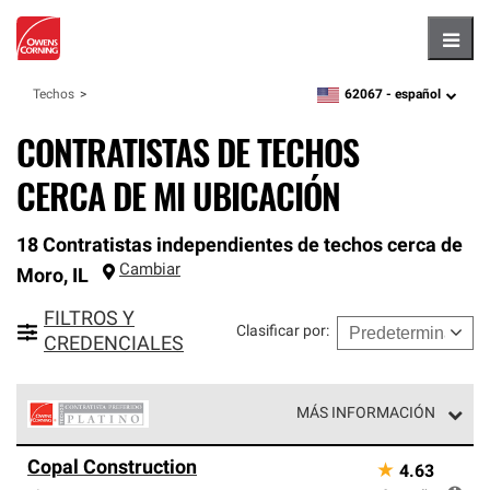
Hambu
62067 -
español
Techos
zipcode,
language
CONTRATISTAS DE TECHOS
CERCA DE MI UBICACIÓN
18 Contratistas independientes de techos cerca de
Cambiar
Moro
,
IL
FILTROS Y
Clasificar por
:
CREDENCIALES
MÁS INFORMACIÓN
Los Contratistas Preferenciales Platinum de Owens
Copal Construction
★
4.63
Corning constituyen el nivel superior de nuestra red