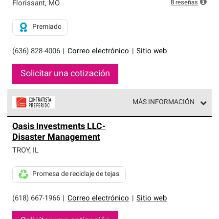
exclusiva y cumplen con estándares estrictos de
8
reseñas
Florissant
,
MO
profesionalismo, confiabilidad y destreza incomparable.
Solo ellos pueden ofrecer nuestra mejor garantía de
Premiado
sistemas de techos.
(636) 828-4006
|
Correo electrónico
|
Sitio web
Solicitar una cotización
MÁS INFORMACIÓN
Los Contratistas Preferenciales de Owens Corning son
Oasis Investments LLC-
parte de una red exclusiva de profesionales de techos
Disaster Management
que cumplen con altos estándares y requisitos estrictos
de profesionalismo y confiabilidad.
TROY
,
IL
Promesa de reciclaje de tejas
(618) 667-1966
|
Correo electrónico
|
Sitio web