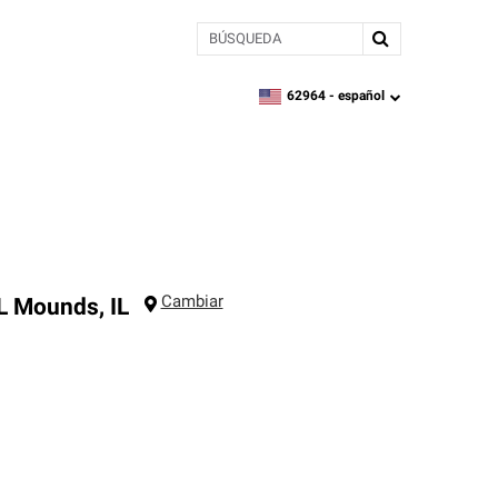
BÚSQUEDA
62964 -
español
zipcode,
language
Cambiar
L
Mounds
,
IL