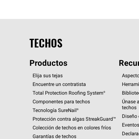
TECHOS
Productos
Recur
Elija sus tejas
Aspecto
Encuentre un contratista
Herrami
Total Protection Roofing
System®
Bibliot
Componentes para techos
Únase a
techos
Tecnología
SureNail®
Diseño 
Protección contra algas
StreakGuard™
Eventos
Colección de techos en colores fríos
Declara
Garantías de techos