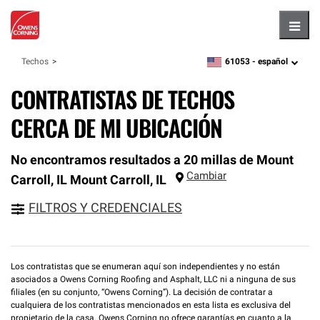
Hambu
61053 -
español
Techos
zipcode,
language
CONTRATISTAS DE TECHOS
CERCA DE MI UBICACIÓN
No encontramos resultados a 20 millas de Mount
Cambiar
Carroll, IL
Mount Carroll
,
IL
FILTROS Y CREDENCIALES
Los contratistas que se enumeran aquí son independientes y no están
asociados a Owens Corning Roofing and Asphalt, LLC ni a ninguna de sus
filiales (en su conjunto, “Owens Corning”). La decisión de contratar a
cualquiera de los contratistas mencionados en esta lista es exclusiva del
propietario de la casa. Owens Corning no ofrece garantías en cuanto a la