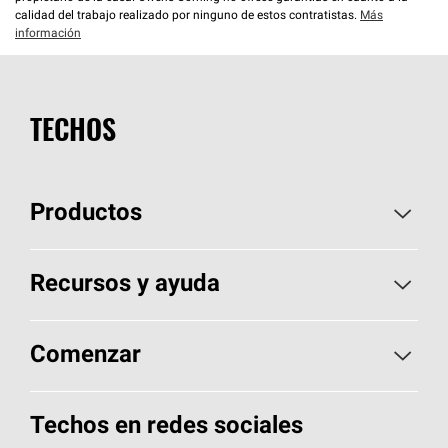
calidad del trabajo realizado por ninguno de estos contratistas.
Más
información
TECHOS
Productos
Elija sus tejas
Recursos y ayuda
Encuentre un contratista
Aspectos básicos sobre techos
Comenzar
Total Protection Roofing
System®
Herramientas de diseño y color
Llame al 1-800-GET
-
PINK®
Techos en redes sociales
Componentes para techos