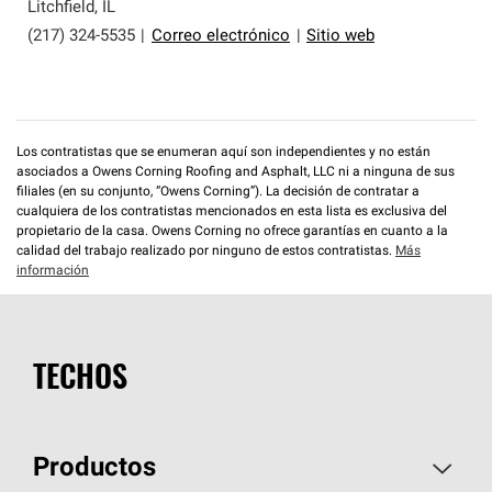
que cumplen con altos estándares y requisitos estrictos
Litchfield
,
IL
de profesionalismo y confiabilidad.
(217) 324-5535
|
Correo electrónico
|
Sitio web
Los contratistas que se enumeran aquí son independientes y no están
asociados a Owens Corning Roofing and Asphalt, LLC ni a ninguna de sus
filiales (en su conjunto, “Owens Corning”). La decisión de contratar a
cualquiera de los contratistas mencionados en esta lista es exclusiva del
propietario de la casa. Owens Corning no ofrece garantías en cuanto a la
calidad del trabajo realizado por ninguno de estos contratistas.
Más
información
TECHOS
Productos