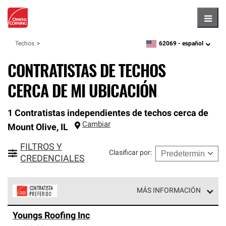
Hambu
62069 -
español
Techos
zipcode,
language
CONTRATISTAS DE TECHOS
CERCA DE MI UBICACIÓN
1 Contratistas independientes de techos cerca de
Cambiar
Mount Olive
,
IL
FILTROS Y
Clasificar por
:
CREDENCIALES
MÁS INFORMACIÓN
Los Contratistas Preferenciales de Owens Corning son
Youngs Roofing Inc
parte de una red exclusiva de profesionales de techos