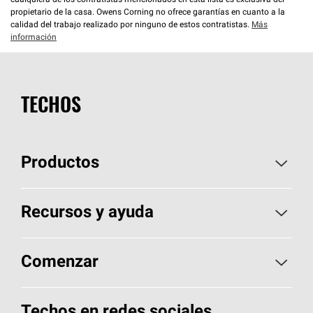
cualquiera de los contratistas mencionados en esta lista es exclusiva del
propietario de la casa. Owens Corning no ofrece garantías en cuanto a la
calidad del trabajo realizado por ninguno de estos contratistas.
Más
información
TECHOS
Productos
Elija sus tejas
Recursos y ayuda
Encuentre un contratista
Aspectos básicos sobre techos
Comenzar
Total Protection Roofing
System®
Herramientas de diseño y color
Llame al 1-800-GET
-
PINK®
Techos en redes sociales