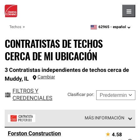
Hambu
62965 -
español
Techos
zipcode,
language
CONTRATISTAS DE TECHOS
CERCA DE MI UBICACIÓN
3 Contratistas independientes de techos cerca de
Cambiar
Muddy
,
IL
FILTROS Y
Clasificar por
:
CREDENCIALES
MÁS INFORMACIÓN
Los Contratistas Preferenciales de Owens Corning son
Forston Construction
★
4.58
parte de una red exclusiva de profesionales de techos