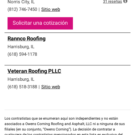
que cumplen con altos estándares y requisitos estrictos
31
reseñas
Norris City
,
IL
de profesionalismo y confiabilidad.
(812) 746-7450
|
Sitio web
Solicitar una cotización
Rannco Roofing
Harrisburg
,
IL
(618) 594-1178
Veteran Roofing PLLC
Harrisburg
,
IL
(618) 518-3188
|
Sitio web
Los contratistas que se enumeran aquí son independientes y no están
asociados a Owens Corning Roofing and Asphalt, LLC ni a ninguna de sus
filiales (en su conjunto, “Owens Corning”). La decisión de contratar a