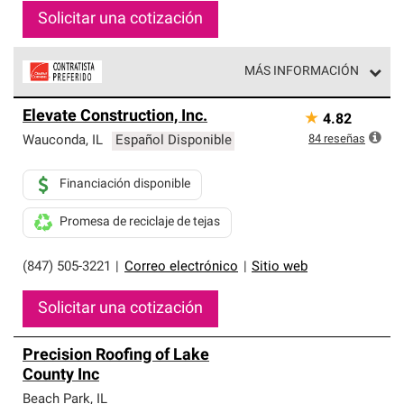
Solicitar una cotización
MÁS INFORMACIÓN
Los Contratistas Preferenciales de Owens Corning son
Elevate Construction, Inc.
★
4.82
parte de una red exclusiva de profesionales de techos
que cumplen con altos estándares y requisitos estrictos
84
reseñas
Wauconda
,
IL
Español Disponible
de profesionalismo y confiabilidad.
Financiación disponible
Promesa de reciclaje de tejas
(847) 505-3221
|
Correo electrónico
|
Sitio web
Solicitar una cotización
Precision Roofing of Lake
County Inc
Beach Park
,
IL