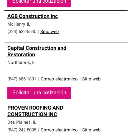
Solicitar una cotización
AGB Construction Inc
McHenry
,
IL
(224) 622-5540
|
Sitio web
Capital Construction and
Restoration
Northbrook
,
IL
(847) 686-1801
|
Correo electrónico
|
Sitio web
Solicitar una cotización
PROVEN ROOFING AND
CONSTRUCTION INC
Des Plaines
,
IL
(847) 242-8005
|
Correo electrónico
|
Sitio web