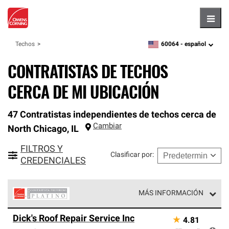
Hambu
60064 -
español
Techos
zipcode,
language
CONTRATISTAS DE TECHOS
CERCA DE MI UBICACIÓN
47 Contratistas independientes de techos cerca de
Cambiar
North Chicago
,
IL
FILTROS Y
Clasificar por
:
CREDENCIALES
MÁS INFORMACIÓN
Los Contratistas Preferenciales Platinum de Owens
Dick's Roof Repair Service Inc
★
4.81
Corning constituyen el nivel superior de nuestra red