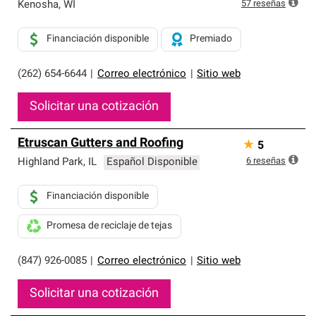
exclusiva y cumplen con estándares estrictos de
57
reseñas
Kenosha
,
WI
profesionalismo, confiabilidad y destreza incomparable.
Solo ellos pueden ofrecer nuestra mejor garantía de
Financiación disponible
Premiado
sistemas de techos.
(262) 654-6644
|
Correo electrónico
|
Sitio web
Solicitar una cotización
Etruscan Gutters and Roofing
★
5
6
reseñas
Highland Park
,
IL
Español Disponible
Financiación disponible
Promesa de reciclaje de tejas
(847) 926-0085
|
Correo electrónico
|
Sitio web
Solicitar una cotización