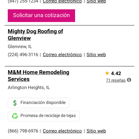
(847) 255-1234
|
Correo electrónico
|
Sitio web
Solicitar una cotización
Mighty Dog Roofing of
Glenview
Glenview
,
IL
(224) 496-3116
|
Correo electrónico
|
Sitio web
M&M Home Remodeling
★
4.42
Services
71
reseñas
Arlington Heights
,
IL
Financiación disponible
Promesa de reciclaje de tejas
(866) 798-6976
|
Correo electrónico
|
Sitio web