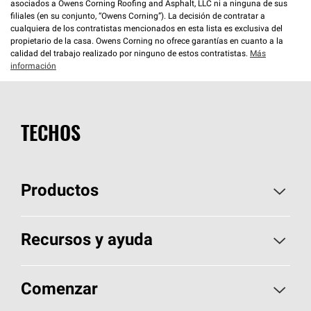
asociados a Owens Corning Roofing and Asphalt, LLC ni a ninguna de sus
filiales (en su conjunto, “Owens Corning”). La decisión de contratar a
cualquiera de los contratistas mencionados en esta lista es exclusiva del
propietario de la casa. Owens Corning no ofrece garantías en cuanto a la
calidad del trabajo realizado por ninguno de estos contratistas.
Más
información
TECHOS
Productos
Elija sus tejas
Recursos y ayuda
Encuentre un contratista
Aspectos básicos sobre techos
Comenzar
Total Protection Roofing
System®