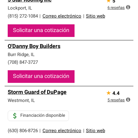
5 Star Roofing Inc
★
5
6
reseñas
Lockport
,
IL
(815) 272-1084
|
Correo electrónico
|
Sitio web
Solicitar una cotización
O'Danny Boy Builders
Burr Ridge
,
IL
(708) 847-3727
Solicitar una cotización
Storm Guard of DuPage
★
4.4
5
reseñas
Westmont
,
IL
Financiación disponible
(630) 806-8726
|
Correo electrónico
|
Sitio web