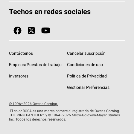
Herramientas de diseño y color
Llame al 1-800-GET
-
PINK®
Techos en redes sociales
Componentes para techos
Biblioteca de documentos
Contratistas de techos por ubicación
Tecnología
SureNail®
Únase a la red de contratistas de techos
Encuentre una tienda o encuentre un
Protección contra algas
StreakGuard™
distribuidor
Diseño en el techo
Contáctenos
Cancelar suscripción
Colección de techos en colores fríos
Financiamiento de techos
Empleos/Puestos de trabajo
Condiciones de uso
Eventos para contratistas
Garantías de techos
Inversores
Política de Privacidad
Declaración de rendimiento de la UE
Gestionar Preferencias
© 1996–2026 Owens Corning.
El color ROSA es una marca comercial registrada de Owens Corning.
THE PINK
PANTHER™
y © 1964–2026 Metro-Goldwyn-Mayer Studios
Inc. Todos los derechos reservados.