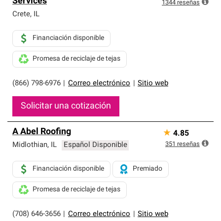
Services
exclusiva y cumplen con estándares estrictos de
1344
reseñas
profesionalismo, confiabilidad y destreza incomparable.
Crete
,
IL
Solo ellos pueden ofrecer nuestra mejor garantía de
sistemas de techos.
Financiación disponible
Promesa de reciclaje de tejas
(866) 798-6976
|
Correo electrónico
|
Sitio web
Solicitar una cotización
A Abel Roofing
★
4.85
351
reseñas
Midlothian
,
IL
Español Disponible
Financiación disponible
Premiado
Promesa de reciclaje de tejas
(708) 646-3656
|
Correo electrónico
|
Sitio web