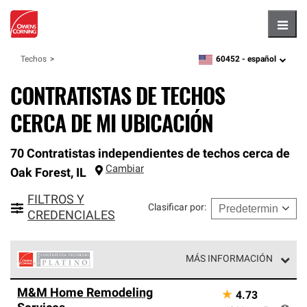
Hambu
60452 -
español
Techos
zipcode,
language
CONTRATISTAS DE TECHOS
CERCA DE MI UBICACIÓN
70 Contratistas independientes de techos cerca de
Cambiar
Oak Forest
,
IL
FILTROS Y
Clasificar por
:
CREDENCIALES
MÁS INFORMACIÓN
Los Contratistas Preferenciales Platinum de Owens
M&M Home Remodeling
★
4.73
Corning constituyen el nivel superior de nuestra red