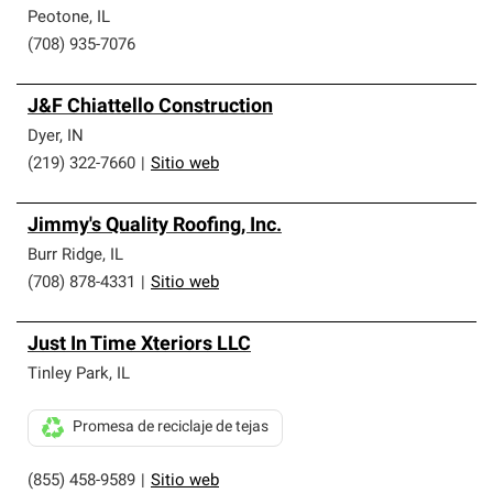
Peotone
,
IL
(708) 935-7076
J&F Chiattello Construction
Dyer
,
IN
(219) 322-7660
|
Sitio web
Jimmy's Quality Roofing, Inc.
Burr Ridge
,
IL
(708) 878-4331
|
Sitio web
Just In Time Xteriors LLC
Tinley Park
,
IL
Promesa de reciclaje de tejas
(855) 458-9589
|
Sitio web