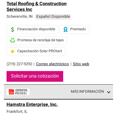
Total Roofing & Construction
Services Inc
Schererville
,
IN
Español Disponible
Financiación disponible
Premiado
Promesa de reciclaje de tejas
Capacitación Solar PROtect
(219) 227-9292
|
Correo electrónico
|
Sitio web
Solicitar una cotización
MÁS INFORMACIÓN
Los Contratistas Preferenciales de Owens Corning son
Hamstra Enterprise, Inc.
parte de una red exclusiva de profesionales de techos
que cumplen con altos estándares y requisitos estrictos
Frankfort
,
IL
de profesionalismo y confiabilidad.