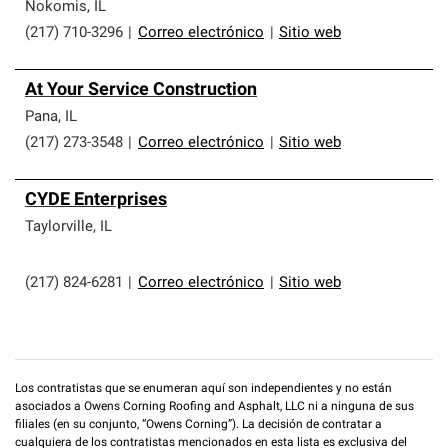
que cumplen con altos estándares y requisitos estrictos
Nokomis
,
IL
de profesionalismo y confiabilidad.
(217) 710-3296
|
Correo electrónico
|
Sitio web
At Your Service Construction
Pana
,
IL
(217) 273-3548
|
Correo electrónico
|
Sitio web
CYDE Enterprises
Taylorville
,
IL
(217) 824-6281
|
Correo electrónico
|
Sitio web
Los contratistas que se enumeran aquí son independientes y no están
asociados a Owens Corning Roofing and Asphalt, LLC ni a ninguna de sus
filiales (en su conjunto, “Owens Corning”). La decisión de contratar a
cualquiera de los contratistas mencionados en esta lista es exclusiva del