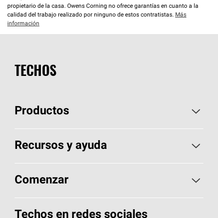
propietario de la casa. Owens Corning no ofrece garantías en cuanto a la
calidad del trabajo realizado por ninguno de estos contratistas.
Más
información
TECHOS
Productos
Elija sus tejas
Recursos y ayuda
Encuentre un contratista
Aspectos básicos sobre techos
Comenzar
Total Protection Roofing
System®
Herramientas de diseño y color
Llame al 1-800-GET
-
PINK®
Techos en redes sociales
Componentes para techos