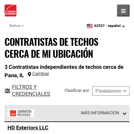
Hambu
62557 -
español
Techos
zipcode,
language
CONTRATISTAS DE TECHOS
CERCA DE MI UBICACIÓN
3 Contratistas independientes de techos cerca de
Cambiar
Pana
,
IL
FILTROS Y
Clasificar por
:
CREDENCIALES
MÁS INFORMACIÓN
Los Contratistas Preferenciales de Owens Corning son
HD Exteriors LLC
parte de una red exclusiva de profesionales de techos