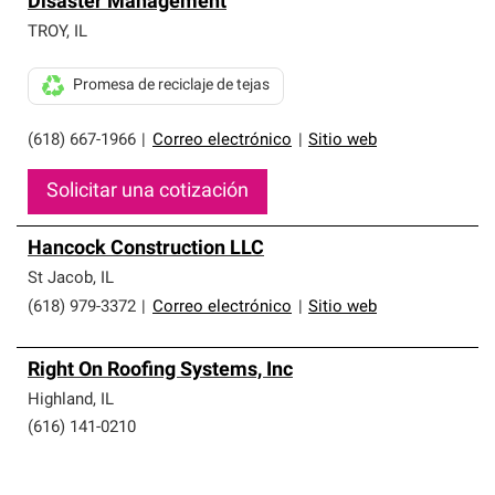
Disaster Management
que cumplen con altos estándares y requisitos estrictos
de profesionalismo y confiabilidad.
TROY
,
IL
Promesa de reciclaje de tejas
(618) 667-1966
|
Correo electrónico
|
Sitio web
Solicitar una cotización
Hancock Construction LLC
St Jacob
,
IL
(618) 979-3372
|
Correo electrónico
|
Sitio web
Right On Roofing Systems, Inc
Highland
,
IL
(616) 141-0210