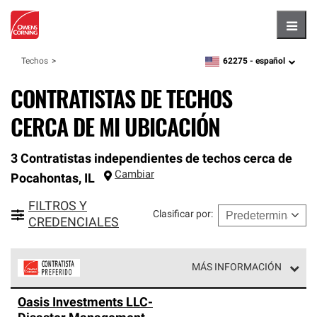
Hambu
62275 -
español
Techos
zipcode,
language
CONTRATISTAS DE TECHOS
CERCA DE MI UBICACIÓN
3 Contratistas independientes de techos cerca de
Cambiar
Pocahontas
,
IL
FILTROS Y
Clasificar por
:
CREDENCIALES
MÁS INFORMACIÓN
Los Contratistas Preferenciales de Owens Corning son
Oasis Investments LLC-
parte de una red exclusiva de profesionales de techos