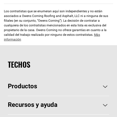
Los contratistas que se enumeran aquí son independientes y no están
asociados a Owens Corning Roofing and Asphalt, LLC ni a ninguna de sus
filiales (en su conjunto, “Owens Corning”). La decisión de contratar a
cualquiera de los contratistas mencionados en esta lista es exclusiva del
propietario de la casa. Owens Corning no ofrece garantías en cuanto a la
calidad del trabajo realizado por ninguno de estos contratistas.
Más
información
TECHOS
Productos
Elija sus tejas
Recursos y ayuda
Encuentre un contratista