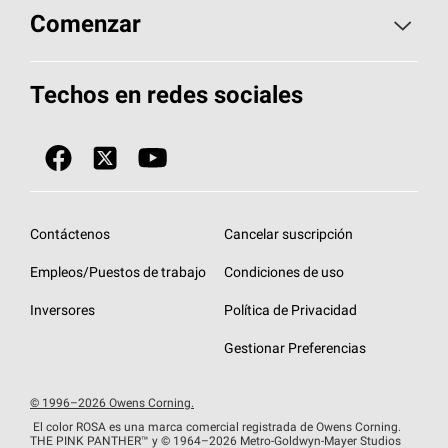
Aspectos básicos sobre techos
Comenzar
Total Protection Roofing
System®
Herramientas de diseño y color
Llame al 1-800-GET
-
PINK®
Techos en redes sociales
Componentes para techos
Biblioteca de documentos
Contratistas de techos por ubicación
Tecnología
SureNail®
Únase a la red de contratistas de techos
Encuentre una tienda o encuentre un
Protección contra algas
StreakGuard™
distribuidor
Diseño en el techo
Contáctenos
Cancelar suscripción
Colección de techos en colores fríos
Financiamiento de techos
Empleos/Puestos de trabajo
Condiciones de uso
Eventos para contratistas
Garantías de techos
Inversores
Política de Privacidad
Declaración de rendimiento de la UE
Gestionar Preferencias
© 1996–2026 Owens Corning.
El color ROSA es una marca comercial registrada de Owens Corning.
THE PINK
PANTHER™
y © 1964–2026 Metro-Goldwyn-Mayer Studios