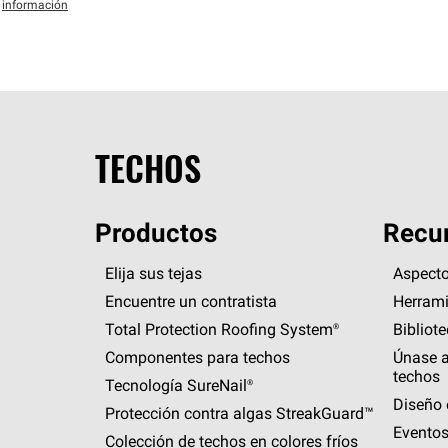
información
TECHOS
Productos
Recur
Elija sus tejas
Aspecto
Encuentre un contratista
Herrami
Total Protection Roofing
System®
Bibliot
Componentes para techos
Únase a
techos
Tecnología
SureNail®
Diseño 
Protección contra algas
StreakGuard™
Eventos
Colección de techos en colores fríos