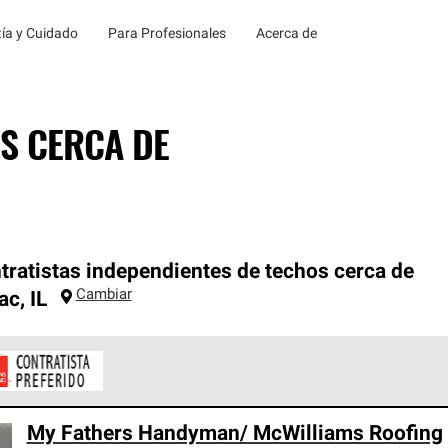
ía y Cuidado
Para Profesionales
Acerca de
S CERCA DE
tratistas independientes de techos cerca de
Cambiar
ac
,
IL
ontratistas Preferenciales de Owens Corning son parte de una r
My Fathers Handyman/ McWilliams Roofing
en con altos estándares y requisitos estrictos de profesionalism