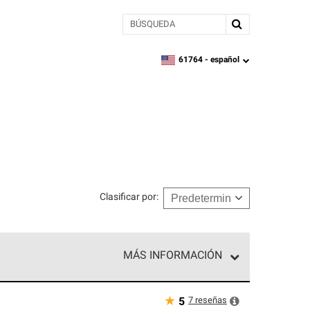
BÚSQUEDA
61764 -
español
zipcode,
language
Clasificar por
:
MÁS INFORMACIÓN
ed exclusiva de profesionales de techos que
o y confiabilidad.
★
7
reseñas
5