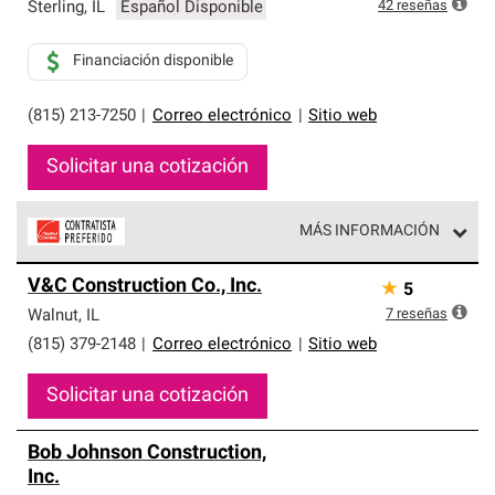
exclusiva y cumplen con estándares estrictos de
42
reseñas
Sterling
,
IL
Español Disponible
profesionalismo, confiabilidad y destreza incomparable.
Solo ellos pueden ofrecer nuestra mejor garantía de
Financiación disponible
sistemas de techos.
(815) 213-7250
|
Correo electrónico
|
Sitio web
Solicitar una cotización
MÁS INFORMACIÓN
Los Contratistas Preferenciales de Owens Corning son
V&C Construction Co., Inc.
★
5
parte de una red exclusiva de profesionales de techos
que cumplen con altos estándares y requisitos estrictos
7
reseñas
Walnut
,
IL
de profesionalismo y confiabilidad.
(815) 379-2148
|
Correo electrónico
|
Sitio web
Solicitar una cotización
Bob Johnson Construction,
Inc.