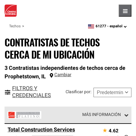
Hambu
61277 -
español
Techos
zipcode,
language
CONTRATISTAS DE TECHOS
CERCA DE MI UBICACIÓN
3 Contratistas independientes de techos cerca de
Cambiar
Prophetstown
,
IL
FILTROS Y
Clasificar por
:
CREDENCIALES
MÁS INFORMACIÓN
Los Contratistas Preferenciales Platinum de Owens
Total Construction Services
★
4.62
Corning constituyen el nivel superior de nuestra red