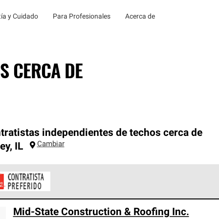
ía y Cuidado
Para Profesionales
Acerca de
S CERCA DE
tratistas independientes de techos cerca de
Cambiar
ey
,
IL
ontratistas Preferenciales de Owens Corning son parte de una r
Mid-State Construction & Roofing Inc.
en con altos estándares y requisitos estrictos de profesionalism