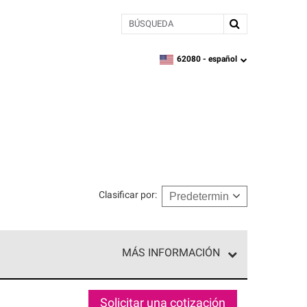
BÚSQUEDA
62080 -
español
zipcode,
language
Clasificar por
:
MÁS INFORMACIÓN
ed exclusiva de profesionales de techos que
o y confiabilidad.
Solicitar una cotización