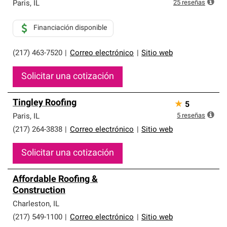
que cumplen con altos estándares y requisitos estrictos
25
reseñas
Paris
,
IL
de profesionalismo y confiabilidad.
Financiación disponible
(217) 463-7520
|
Correo electrónico
|
Sitio web
Solicitar una cotización
Tingley Roofing
★
5
5
reseñas
Paris
,
IL
(217) 264-3838
|
Correo electrónico
|
Sitio web
Solicitar una cotización
Affordable Roofing &
Construction
Charleston
,
IL
(217) 549-1100
|
Correo electrónico
|
Sitio web