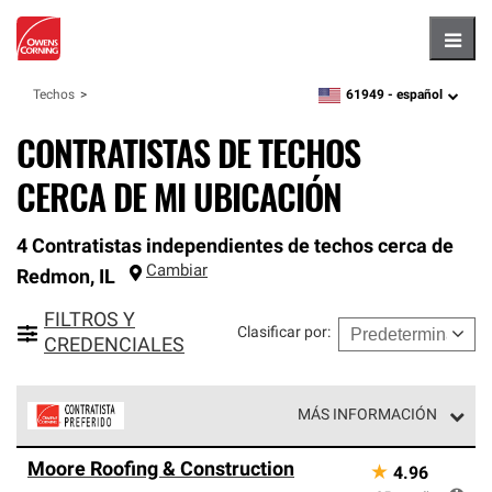
Hambu
61949 -
español
Techos
zipcode,
language
CONTRATISTAS DE TECHOS
CERCA DE MI UBICACIÓN
4 Contratistas independientes de techos cerca de
Cambiar
Redmon
,
IL
FILTROS Y
Clasificar por
:
CREDENCIALES
MÁS INFORMACIÓN
Los Contratistas Preferenciales de Owens Corning son
Moore Roofing & Construction
★
4.96
parte de una red exclusiva de profesionales de techos