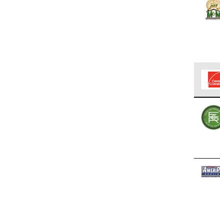
Los C
cumpl