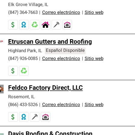
er nuestra mejor garantía de sistemas de techos.
Elk Grove Village
,
IL
(847) 364-7663
|
Correo electrónico
|
Sitio web
Etruscan Gutters and Roofing
Highland Park
,
IL
Español Disponible
(847) 926-0085
|
Correo electrónico
|
Sitio web
Feldco Factory Direct, LLC
Rosemont
,
IL
(866) 433-5326
|
Correo electrónico
|
Sitio web
Davis Roofing & Construction