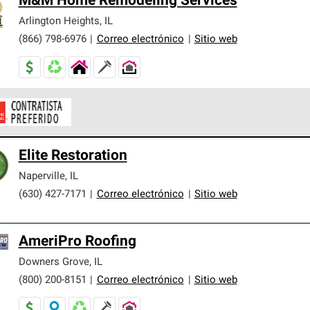
M&M Home Remodeling Services
Arlington Heights
,
IL
(866) 798-6976
|
Correo electrónico
|
Sitio web
ontratistas Preferenciales de Owens Corning son parte de una r
Elite Restoration
en con altos estándares y requisitos estrictos de profesionalism
Naperville
,
IL
(630) 427-7171
|
Correo electrónico
|
Sitio web
AmeriPro Roofing
Downers Grove
,
IL
(800) 200-8151
|
Correo electrónico
|
Sitio web