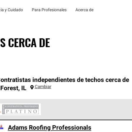
ía y Cuidado
Para Profesionales
Acerca de
S CERCA DE
ontratistas independientes de techos cerca de
Cambiar
 Forest
,
IL
ontratistas Preferenciales Platinum de Owens Corning constituye
Adams Roofing Professionals
en con estándares estrictos de profesionalismo, confiabilidad 