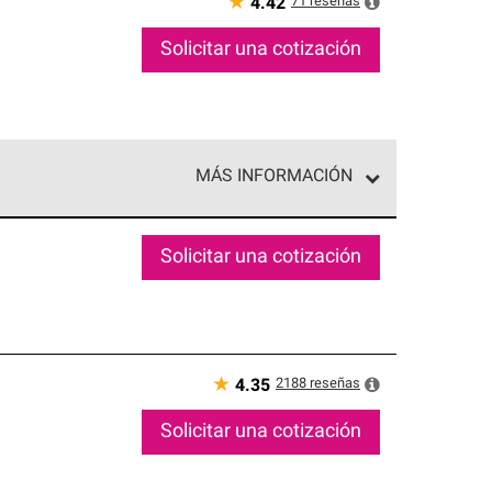
★
71
reseñas
4.42
Solicitar una cotización
MÁS INFORMACIÓN
ed exclusiva de profesionales de techos que
o y confiabilidad.
Solicitar una cotización
★
2188
reseñas
4.35
Solicitar una cotización