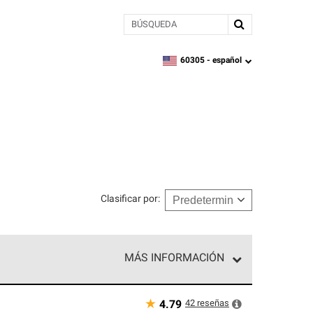
BÚSQUEDA
60305 -
español
zipcode,
language
Clasificar por
:
MÁS INFORMACIÓN
n el nivel superior de nuestra red exclusiva y
y destreza incomparable. Solo ellos pueden
★
42
reseñas
4.79