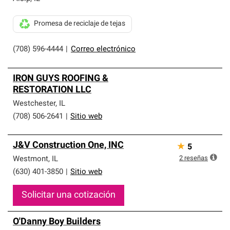
Promesa de reciclaje de tejas
(708) 596-4444
|
Correo electrónico
IRON GUYS ROOFING &
RESTORATION LLC
Westchester
,
IL
(708) 506-2641
|
Sitio web
J&V Construction One, INC
★
5
2
reseñas
Westmont
,
IL
(630) 401-3850
|
Sitio web
Solicitar una cotización
O'Danny Boy Builders