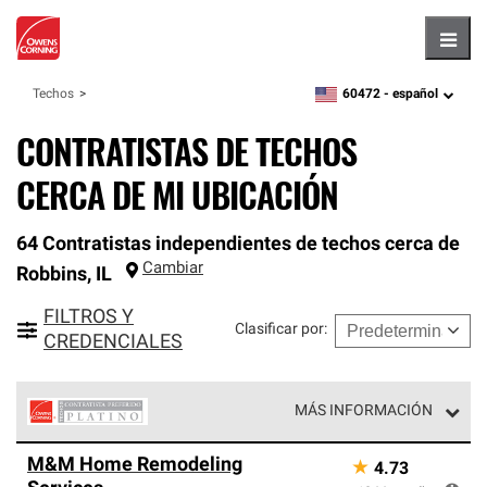
Hambu
60472 -
español
Techos
zipcode,
language
CONTRATISTAS DE TECHOS
CERCA DE MI UBICACIÓN
64 Contratistas independientes de techos cerca de
Cambiar
Robbins
,
IL
FILTROS Y
Clasificar por
:
CREDENCIALES
MÁS INFORMACIÓN
Los Contratistas Preferenciales Platinum de Owens
M&M Home Remodeling
★
4.73
Corning constituyen el nivel superior de nuestra red