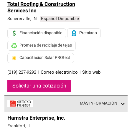
Total Roofing & Construction
Services Inc
Schererville
,
IN
Español Disponible
Financiación disponible
Premiado
Promesa de reciclaje de tejas
Capacitación Solar PROtect
(219) 227-9292
|
Correo electrónico
|
Sitio web
Solicitar una cotización
MÁS INFORMACIÓN
Los Contratistas Preferenciales de Owens Corning son
Hamstra Enterprise, Inc.
parte de una red exclusiva de profesionales de techos
que cumplen con altos estándares y requisitos estrictos
Frankfort
,
IL
de profesionalismo y confiabilidad.