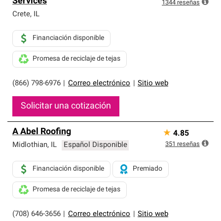
Services
exclusiva y cumplen con estándares estrictos de
1344
reseñas
profesionalismo, confiabilidad y destreza incomparable.
Crete
,
IL
Solo ellos pueden ofrecer nuestra mejor garantía de
sistemas de techos.
Financiación disponible
Promesa de reciclaje de tejas
(866) 798-6976
|
Correo electrónico
|
Sitio web
Solicitar una cotización
A Abel Roofing
★
4.85
351
reseñas
Midlothian
,
IL
Español Disponible
Financiación disponible
Premiado
Promesa de reciclaje de tejas
(708) 646-3656
|
Correo electrónico
|
Sitio web