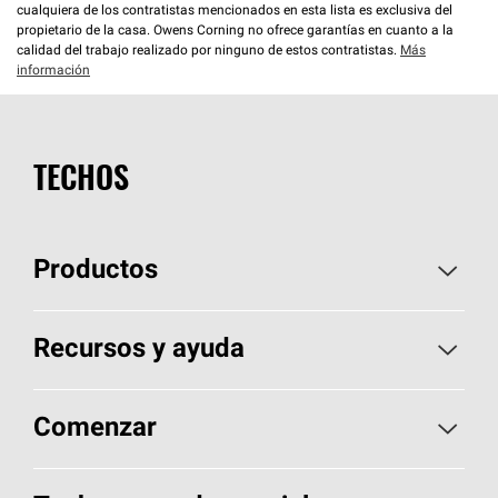
cualquiera de los contratistas mencionados en esta lista es exclusiva del
propietario de la casa. Owens Corning no ofrece garantías en cuanto a la
calidad del trabajo realizado por ninguno de estos contratistas.
Más
información
TECHOS
Productos
Elija sus tejas
Recursos y ayuda
Encuentre un contratista
Aspectos básicos sobre techos
Comenzar
Total Protection Roofing
System®
Herramientas de diseño y color
Llame al 1-800-GET
-
PINK®