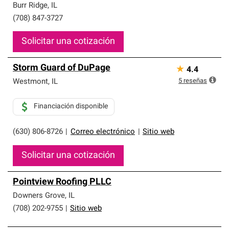
Burr Ridge
,
IL
(708) 847-3727
Solicitar una cotización
Storm Guard of DuPage
★
4.4
5
reseñas
Westmont
,
IL
Financiación disponible
(630) 806-8726
|
Correo electrónico
|
Sitio web
Solicitar una cotización
Pointview Roofing PLLC
Downers Grove
,
IL
(708) 202-9755
|
Sitio web